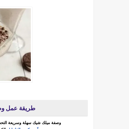
طريقة عمل وصف
وصفة ميلك شيك سهلة وسريعة التحضير من 3 مكونات نباتية فقط ثم اصبح جا