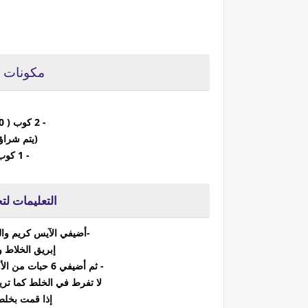
مكونات م
- 2 كوب ( 300 جم ) آيس كريم فانيليا نباتي
(يتم شراؤه
- 1 كوب (240 مل) حليب غير ألبان
التعليمات لت
-أضيفي الآيس كريم وال
إبريق الخلاط و
- ثم أضيفي 6 حبات من الأوريو إلى الإبريق واخلطي النبضات حتى تمتزج.
لا تفرط في الخلط كما تر
إذا قمت بخلط 