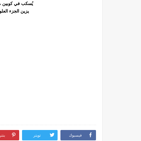
يُسكب في كوبين ،
يزين الجزء العل
فيسبوك
تويتر
بنت