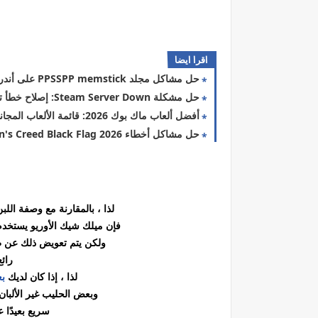
اقرا ايضا
حل مشاكل مجلد PPSSPP memstick على أندرويد دليل 2026
حل مشكلة Steam Server Down: إصلاح خطأ تسجيل الدخول 2026
أفضل ألعاب ماك بوك 2026: قائمة الألعاب المجانية والأوفلاين
حل مشاكل أخطاء Assassin's Creed Black Flag 2026
لذا ، بالمقارنة مع وصفة اللب
فإن ميلك شيك الأوريو يستخدم آ
ولكن يتم تعويض ذلك عن ط
رائع
لذا ، إذا كان لديك
بع
وبعض الحليب غير الألبان
سريع بعيدًا ع