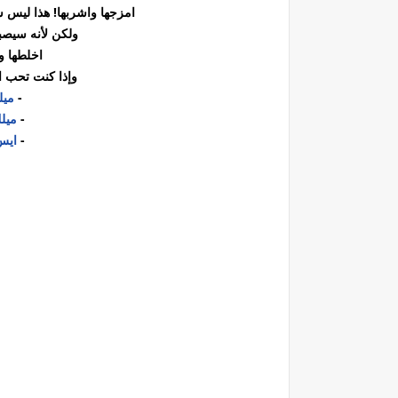
امزجها واشربها! هذا ليس شي
ولكن لأنه سيصبح 
اخلطها و
وإذا كنت تحب ا
-
ميلك
-
ميلك
-
ايس