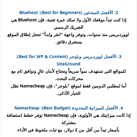
2. الأفضل للمبتدئين (Best for Beginners): Bluehost
إذا كنت تبدأ موقعك الأول ولا تملك خبرة تقنية، فإن Bluehost هي
الشريك الرسمي
لووردبريس منذ سنوات، وتوفر واجهة "انقر وابدأ" تجعل إطلاق الموقع
يستغرق دقائق.
3. الأفضل لووردبريس وبلوجر (Best for WP & Content):
SiteGround
للمواقع التي تستهدف نمواً سريعاً وتحتاج لأمان عالٍ وتوافق تام مع
محركات البحث.
أما لمطلبي الدومين فقط لموقع "بلوجر"، فإن Namecheap تظل
الخيار الأذكى.
4. الأفضل للميزانية المحدودة (Best Budget): Namecheap
إذا كانت ميزانيتك هي الأولوية، فإن Namecheap توفر خطط استضافة
مشتركة
بأسعار تبدأ من أقل من 2 دولار، مع ثبات ملحوظ في الأداء.