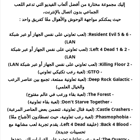
إليك مجموعة مختارة من أفضل ألعاب الفيديو التي تدعم اللعب
الجماعي بدون اتصال بالإنترنت،
حيث يمكنكم مواجهة الوحوش والأهوال معًا كفريق واحد :
- Resident Evil 5 & 6: (لعب تعاوني على نفس الجهاز أو عبر شبكة
LAN)
- Left 4 Dead 1 & 2: (لعب تعاوني على نفس الجهاز أو عبر شبكة
LAN)
- Killing Floor 2: (لعب تعاوني على نفس الجهاز أو عبر شبكة LAN)
- GTFO: (لعبة رعب تكتيكي تعاوني)
- Deep Rock Galactic: (لعبة تعاونية ممتعة، تجمع بين عناصر الرعب
والخيال العلمي)
- The Forest: (لعبة بقاء ورعب في عالم مفتوح)
- Don't Starve Together: (لعبة بقاء تعاونية)
- Castle Crashers: (لعبة قتال تعاونية، تتضمن بعض العناصر المرعبة)
- Phasmophobia: (لعبة رعب تعاونية، حيث تصطادون الأشباح معًا)
- Back 4 Blood: (خليفة Left 4 Dead، يقدم تجربة لعب مشابهة مع
تحسينات جديدة).
- The Quarry: لعبة رعب تفاعلية تعتمد على القرارات التي يتخذها