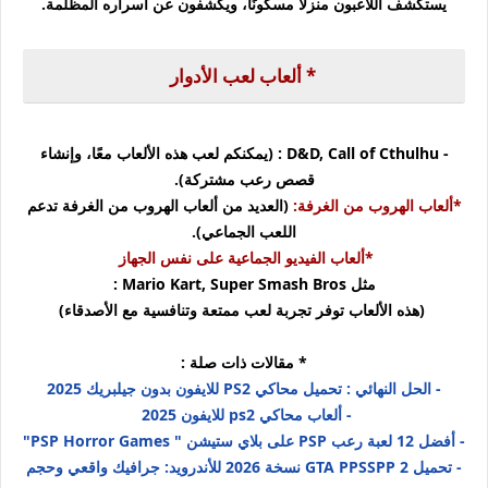
يستكشف اللاعبون منزلًا مسكونًا، ويكشفون عن أسراره المظلمة.
* ألعاب لعب الأدوار
- D&D, Call of Cthulhu :
(يمكنكم لعب هذه الألعاب معًا، وإنشاء
قصص رعب مشتركة).
*ألعاب الهروب من الغرفة:
(العديد من ألعاب الهروب من الغرفة تدعم
اللعب الجماعي).
*ألعاب الفيديو الجماعية على نفس الجهاز
مثل Mario Kart, Super Smash Bros :
(هذه الألعاب توفر تجربة لعب ممتعة وتنافسية مع الأصدقاء)
* مقالات ذات صلة :
- الحل النهائي : تحميل محاكي PS2 للايفون بدون جيلبريك 2025
- ألعاب محاكي ps2 للايفون 2025
- أفضل 12 لعبة رعب PSP على بلاي ستيشن " PSP Horror Games"
- تحميل GTA PPSSPP 2 نسخة 2026 للأندرويد: جرافيك واقعي وحجم