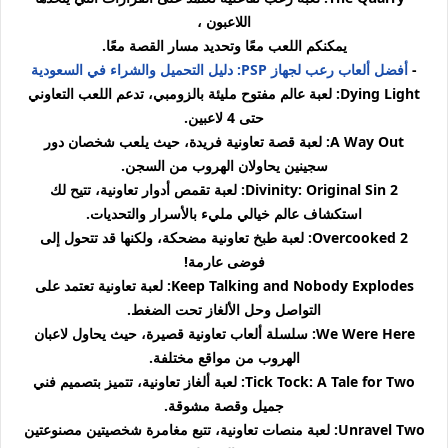
اللاعبون ،
يمكنكم اللعب معًا وتحديد مسار القصة معًا.
-
أفضل ألعاب رعب لجهاز PSP: دليل التحميل والشراء في السعودية
Dying Light: لعبة عالم مفتوح مليئة بالزومبي، تدعم اللعب التعاوني
حتى 4 لاعبين.
A Way Out: لعبة قصة تعاونية فريدة، حيث يلعب شخصان دور
سجينين يحاولان الهروب من السجن.
Divinity: Original Sin 2: لعبة تقمص أدوار تعاونية، تتيح لك
استكشاف عالم خيالي مليء بالأسرار والتحديات.
Overcooked 2: لعبة طبخ تعاونية مضحكة، ولكنها قد تتحول إلى
فوضى عارمة!
Keep Talking and Nobody Explodes: لعبة تعاونية تعتمد على
التواصل وحل الألغاز تحت الضغط.
We Were Here: سلسلة ألعاب تعاونية قصيرة، حيث يحاول لاعبان
الهروب من مواقع مختلفة.
Tick Tock: A Tale for Two: لعبة ألغاز تعاونية، تتميز بتصميم فني
جميل وقصة مشوقة.
Unravel Two: لعبة منصات تعاونية، تتبع مغامرة شخصيتين مصنوعتين