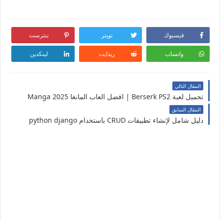
فيسبوك
تويتر
بنترست
واتساب
ريدايت
لينكدين
المقال التالي
تحميل لعبة Berserk PS2 | افضل العاب المانغا Manga 2025
المقال السابق
دليل شامل لإنشاء تطبيقات CRUD باستخدام python django