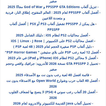
صغير
- تنزيل ألعاب PPSSPP GTA Editions و God of War مجانًا 2025
- أفضل ألعاب PPSSPP لعام 2025 : العالم المفتوح، إطلاق النار، فردية
و متعددة اللاعبين
-
هل يمكن لـ PPSSPP تشغيل ألعاب PS3 أو PSX | أفضل ألعاب
PPSSPP
-
أفضل محاكيات PS2 لنظام iOS : دليلك الشامل 2025
-
افضل محاكيات PS2 على الكمبيوتر | iOS | Linux - J Rose
-
دليل ألعاب PSP صغيرة الحجم لعام 2025 ( 48 لعبة PSP )
-
أفضل 12 لعبة رعب PSP على بلاي ستيشن " PSP Horror Games"
-
أفضل 5 محاكي PS2 لنظام iOS (iPhone و iPad) في عام 2023
-
تحميل GTA PPSSPP 2 نسخة 2026 للأندرويد: جرافيك واقعي وحجم
صغير
-
قائمة افضل 40 لعبة رعب بدون نت مع الأصدقاء 2025
-
أفضل 40 العاب حرب وشوارع Open World مع الاصدقاء بدون نت
2026
-
أفضل 20 ألعاب رعب سوني 4 (PS4) لا ينصح بها لضعاف القلوب
2026
- تحميل ألعاب Java القديمة للكمبيوتر والاندرويد لعام 2026