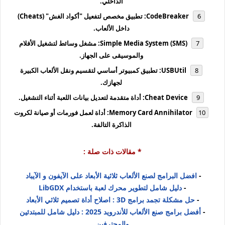
الداخلي.
CodeBreaker: تطبيق مخصص لتفعيل "أكواد الغش" (Cheats)
داخل الألعاب.
Simple Media System (SMS): مشغل وسائط لتشغيل الأفلام
والموسيقى على الجهاز.
USBUtil: تطبيق كمبيوتر أساسي لتقسيم ونقل الألعاب الكبيرة
لجهازك.
Cheat Device: أداة متقدمة لتعديل بيانات اللعبة أثناء التشغيل.
Memory Card Annihilator: أداة لعمل فورمات أو صيانة لكروت
الذاكرة التالفة.
* مقالات ذات صلة :
-
افضل البرامج لصنع الألعاب ثلاثية الأبعاد على الآيفون و الآيباد
-
دليل شامل لتطوير محرك لعبة باستخدام LibGDX
-
حل مشكلة تجمد برامج 3D : اصلاح أداة تصميم ثلاثي الأبعاد
-
أفضل برامج صنع الألعاب للأندرويد 2025 : دليل شامل للمبتدئين
والمحترفين