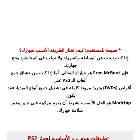
* نصيحة للمستخدم: كيف تختار الطريقة الأنسب لجهازك؟
إذا كنت تبحث عن البساطة والسهولة ولا ترغب في المخاطرة بفتح
جهازك،
فإن Free McBoot هو خيارك المثالي. أما إذا كنت من عشاق جمع
ألعاب الـ PS2 على
أقراص (DVDs) وتريد مرونة كاملة في تشغيل جميع أنواع الميديا، فقد
يكون
Modchip هو الحل الأنسب، بشرط أن يقوم بتركيبه فني خبير يضمن
سلامة جهازك.
تطبيقات هوم برو الأساسية لجهاز PS2