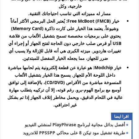
خارجية، وكل
مسار له مميزاته التي تناسب احتياجاتك التقنية.
خيار Free McBoot (FMCB): يُعتبر الحل البرمجي الأكثر أماناً
وشيوعاً.
يعتمد هذا الخيار على كارت ذاكرة (Memory Card)
يحتوي على برمجيات مخصصة تسمح بتشغيل الألعاب من فلاشة
USB أو قرص صلب خارجي دون الحاجة لفتح الجهاز أو إجراء أي
تغييرات هاردوير. ميزته الكبرى هي أنه قابل للإزالة ولا يسبب أي
ضرر للجهاز، مما يجعله الخيار المفضل للمبتدئين.
خيار Modchip: هو عبارة عن قطعة إلكترونية يتم لحامها مباشرة
داخل اللوحة الأم للجهاز. يسمح هذا الخيار بتشغيل الألعاب
المنسوخة مباشرة من الأقراص (CD/DVD)، بالإضافة إلى توافق
أوسع مع برامج الهوم-برو. رغم قوته، إلا أن تركيبه يتطلب مهارة
عالية في اللحام الدقيق، ويحمل مخاطر إتلاف الجهاز إذا تم بشكل
غير احترافي.
اقرا ايضا
أفضل بدائل مجانية لبرنامج PlayPhrase لمنشئي الفيديو
طريقة تشغيل مود تيكن 8 على محاكي PPSSPP للاندرويد