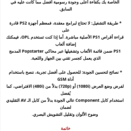
الخاصة بك بكفاءة أعلى وجودة رسومية أفضل مما كانت عليه في
السابق.
* طريقة التشغيل: لا تحتاج لبرامج معقدة، فمعظم أجهزة PS2 قادرة
على
قراءة أقراص PS1 الأصلية مباشرة. أما إذا كنت تستخدم OPL، فيمكنك
إضافة ألعاب
PS1 ضمن قائمة الألعاب وتشغيلها عبر محاكي Popstarter المدمج
الذي يعمل كجسر تقني بين الجهاز واللعبة.
* نصائح لتحسين الجودة: للحصول على أفضل تجربة، ننصح باستخدام
أداة GSM
لفرض وضع العرض (1080i) أو (720p) بدلاً من (480i) الافتراضي، كما
يُفضل
استخدام كابل Component عالي الجودة بدلاً من كابل الـ AV التقليدي
لضمان
وضوح الألوان وتقليل التشويش البصري.
خاتمة