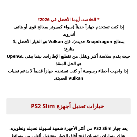
* الخلاصة: أيهما الأفضل في 2026؟
إذا كنت تستخدم جهازاً حديثاً (سواء كمبيوتر بمعالج قوي أو هاتف
أندرويد
بمعالج Snapdragon حديث)، فإن Vulkan هو الخيار الأفضل بلا
منازع؛
حيث يقدم سلاسة أكبر ويقلل من تقطيع الإطارات. بينما يبقى OpenGL
هو الحل المنقذ
إذا واجهت أخطاء رسومية أو كنت تستخدم جهازاً قديماً لا يدعم تقنيات
Vulkan الحديثة.
خيارات تعديل أجهزة PS2 Slim
يعد جهاز PS2 Slim من أكثر الأجهزة شعبية لسهولة تعديله وتطويره.
هناك مساران رئيسيان لفتح آفاق الجهاز وتشغيل ألعاب من وسائط