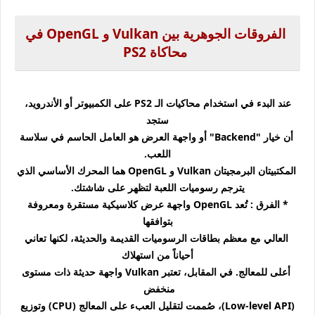
الفروقات الجوهرية بين Vulkan و OpenGL في
محاكاة PS2
عند البدء في استخدام محاكيات الـ PS2 على الكمبيوتر أو الأندرويد،
ستجد
أن خيار "Backend" أو واجهة العرض هو العامل الحاسم في سلاسة
اللعب.
المكتبيتان البرمجيتان Vulkan و OpenGL هما المحرك الأساسي الذي
يترجم رسوميات اللعبة لتظهر على شاشتك.
* الفرق : تُعد OpenGL واجهة عرض كلاسيكية مستقرة ومعروفة
بتوافقها
العالي مع معظم بطاقات الرسوميات القديمة والحديثة، لكنها تعاني
أحياناً من استهلاك
أعلى للمعالج. في المقابل، تعتبر Vulkan واجهة حديثة ذات مستوى
منخفض
(Low-level API)، صُممت لتقليل العبء على المعالج (CPU) وتوزيع