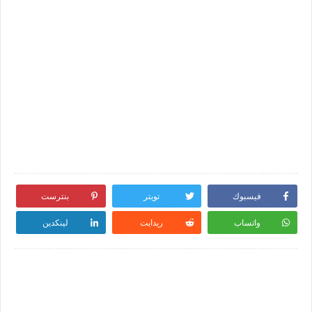
فيسبوك
تويتر
بنترست
واتساب
ريدايت
لينكدين