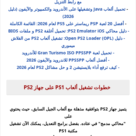
مع رابط التنزيل
-
تحميل ألعاب Java وتشغيلها على الأندرويد والكمبيوتر والآيفون (دليل
2026)
-
أفضل 20 لعبة PSP ريماستر على PS5 لعام 2026: القائمة الكاملة
- دليل محاكي PS2 Emulator iOS: تحميل أغلفة PS2 و ملفات BIOS
-
دليل Open PS2 Loader (OPL): تشغيل ألعاب PS2 من الفلاش
ميموري
- تحميل لعبة Gran Turismo ISO PPSSPP للأندرويد
- أفضل ألعاب PPSSPP للاندرويد والآيفون 2026
- كيف ترفع أداء بلايستيشن 2 و حل مشاكل PS2 لعام 2026
خطوات تشغيل ألعاب PS1 على جهاز PS2
يتميز جهاز PS2 بتوافقية مذهلة مع ألعاب الجيل السابق، حيث يحتوي
على
"محاكي مدمج" في عتاده. بفضل برامج التعديل، يمكنك الآن تشغيل
مكتبة PS1