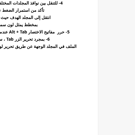
4- للتنقل بين نوافذ المجلدات المختلفة ، اضغط على مفتاح Tab أثناء الضغط على مفتاح Alt.
تأكد من استمرار الضغط ع
انتقل إلى المجلد الهدف حيث 
بمخطط يمثل لون سمة Windows 11 مثل الأزرق أو البرتق
5- حرر مفاتيح الاختصار Alt + Tab عندما تنتقل إلى موقع المجلد الهدف حيث ستقوم بإسقاط الملف.
6- بمجرد تحرير الزر Tab ، ستهبط داخل المجلد الهدف. ما عليك سوى إسقاط
الملف في المجلد الوجهة عن طريق تحرير لوحة