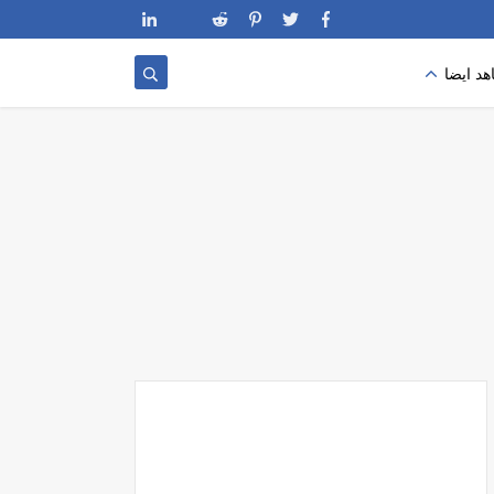
د ايضا