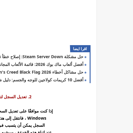
اقرا ايضا
حل مشكلة Steam Server Down: إصلاح خطأ تسجيل الدخول 2026
أفضل ألعاب ماك بوك 2026: قائمة الألعاب المجانية والأوفلاين
حل مشاكل أخطاء Assassin's Creed Black Flag 2026
أفضل 10 كريمات كولاجين للوجه والجسم: دليل شامل لنضارة بشرتك 2026
2. تعديل السجل لتمكين السحب والإفلات في Windows
إذا كنت موافقًا على تعديل الس
Windows ، فانتقل إلى هذه الطريقة. افعل ذلك على مسؤوليتك ، لأن تغيير
السجل يمكن أن يتسبب في عدم عمل ميزة 
عند اتباع هذه الخدعة ، سيشبه