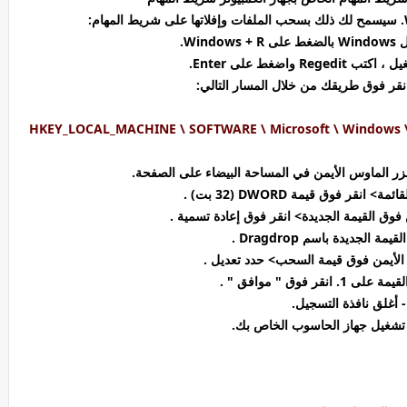
HKEY_LOCAL_MACHINE \ SOFTWARE \ Microsoft \ Windows \ C
ل.