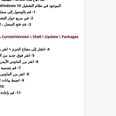
الموجود في نظام التشغيل Windows 10. سيسمح لك ذلك بسحب الملفات وإفلاتها على شريط المهام:
1- قم بالوصول إلى سجل Windows بالضغط على Windows + R.
2- في مربع حوار التشغيل ، اكتب Regedit واضغط على Enter.
3- عند فتح السجل ، انقر فوق طريقك من خلال المسار التالي:
urrentVersion \ Shell \
Update \ Packages
4- انتقل إلى مفتاح الحزم > انقر بزر الماوس الأيمن في المساحة البيضاء على الصفحة.
5- انقر فوق جديد من القائمة> انقر فوق قيمة DWORD (32 بت) .
6- انقر بزر الماوس الأيمن فوق القيمة الجديدة> انقر فوق إعادة تسمية .
7- قم بتسمية القيمة الجديدة باسم Dragdrop .
8- انقر بزر الماوس الأيمن فوق قيمة السحب> حدد تعديل .
9- اضبط بيانات القيمة على 1. انقر فوق " موافق " .
10- أغلق نافذة التسجي
11- قم بإعادة تشغيل جهاز الحاسوب الخاص بك.