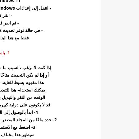
Windows 11 الذي يدفع بالبناء إ
- انتقل إلى إعدادات Windows بالضغط على مفاتيح الاختصار Windows + I.
- انقر فوق Update
- ثم انقر 
- في حالة توفر تحديث 22H2 ، انقر فوق " تنزيل الآن " لبدء التثبيت.
فقط مع هذا البنا
1. باستخدام اختصار Alt + Tab
إذا كنت لا ترغب ، لسبب ما ، في 
أو إذا لم يكن التحديث متاحً
هذا مفهوم بسيط للغاية. تم استخدام ا
يمكنك استخدام هذا للتبدي
الوقت من النقر والتبديل ب
قد لا يكونون على دراية كبيرة بالتكنو
1- ابدأ بالوصول إلى المجلد الذي تريد بدء السحب والإفلات منه.
2- حدد ملفًا من المجلد المصدر. لسحب الملف ، استمر في الضغط على زر الماوس.
3- اضغط مع الاستمرار على Alt + Tab على لوحة المفاتيح.
سيظهر هذا مختلف ال