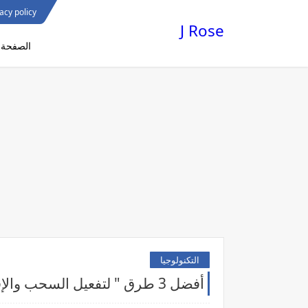
acy policy
J Rose
الصفحة ا
التكنولوجيا
أفضل 3 طرق " لتفعيل السحب والإفلات " على windows 11