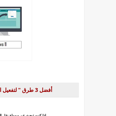
أفضل 3 طرق " لتفعيل السحب والإفلات " على windows 11
إذا كنت تبحث عن سهولة نقل الملفا