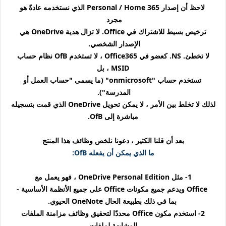
لاحظ أن إصدار 365 Personal / Home الذي نستخدمه عادةً هو
مجرد
ترخيص بسيط للاشتراك في Office. لا تزال هدية OneDrive هي
الإصدار الشخصي.
لا تخطئ. NS. كعضو في Office365 ، لا تستخدم OfB نظام حساب
MSID ، بل
تستخدم حساب "onmicrosoft" (ما يسمى "حساب العمل أو
المدرسة").
لذلك لا تخلط بين الأمر ، لا يمكن تحويل OneDrive الذي قمت بتسجيله
مباشرة إلى OfB.
بعد أن قلنا الكثير ، دعونا نلخص وظائف هذا المنتج
ما الذي يمكن أن يفعله OfB:
1- مثل OneDrive Personal Edition ، فهو يعمل مع
Office ويدعم جميع مكونات Office على جميع الأنظمة الأساسية -
بما في ذلك بطبيعة الحال OneNote الحيوي.
2- استخدم مكون Office محددًا لتحقيق وظائف مزامنة الملفات
المشابهة لملفات