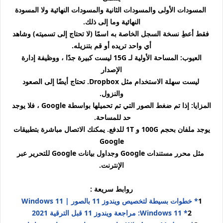
المسودات الأولى والمسودات الثانية والمسودات النهائية ولا المسودة
النهائية وما إلى ذلك.
فقط أعطِ نسخة السجل الخاصة به اسمًا (لا تحتاج إلى تسميته) وشاهد
أي واحد تريده أو قم بتنزيله.
العيوب: المساحة الأولية لـ 15G ليست كبيرة جدًا ، ووظيفة إدارة
الإصدار
ليست سهلة الاستخدام مثل Dropbox. تحتاج أيضًا إلى الصعود
والنزول.
المزايا: إذا تم ضغط الصور التي تم تحميلها بواسطة Google ، فلا يوجد
حد للمساحة.
يوجد ملفان بحجم 100G و 1T للدفع. يمكنك الاتصال مباشرة بتطبيقات
Google
مثل محرر مستندات Google وجداول بيانات Google للتحرير عبر
الإنترنت.
روابط سريعة :
1
* خطوات بسيطة لتخصيص ويندوز 11 بالصور | Windows 11
2
* Windows 11: مراجعة ويندوز 11 قبل الترقية 2021