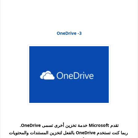
3- OneDrive
تقدم Microsoft خدمة تخزين أخرى تسمى OneDrive.
ربما كنت تستخدم OneDrive بالفعل لتخزين المستندات والمحتويات