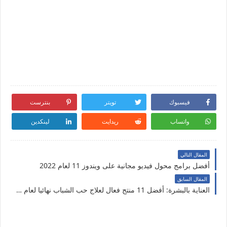
فيسبوك
تويتر
بنترست
واتساب
ريدايت
لينكدين
المقال التالي
أفضل برامج محول فيديو مجانية على ويندوز 11 لعام 2022
المقال السابق
العناية بالبشرة: أفضل 11 منتج فعال لعلاج حب الشباب نهائيا لعام 2022