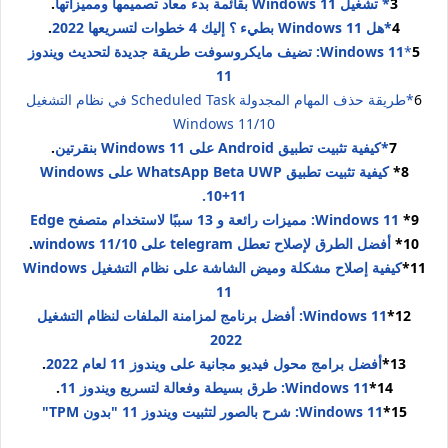
3
* تشغيل Windows 11 بقائمة بدء معاد تصميمها ومميزاتها
.
4
*هل Windows 11 بطيء ؟ إليك 4 خطوات لتسريعها 2022
.
5
*
Windows 11: تضيف مايكروسوفت طريقة جديدة لتحديث ويندوز
11
6
*طريقة حذف المهام المجدولة Scheduled Task في نظام التشغيل
Windows 11/10
7
*كيفية تثبيت تطبيق Android على Windows 11 بنقرتين
.
8*
كيفية تثبيت تطبيق WhatsApp Beta UWP على Windows
.
10+11
9*
Windows 11: مميزات رائعة و 13 سببًا لاستخدام متصفح Edge
10*
أفضل الطرق لإصلاح تعطل telegram على 10/windows 11
.
11*
كيفية إصلاح مشكلة وميض الشاشة على نظام التشغيل Windows
11
12*
Windows 11: أفضل برنامج لمزامنة الملفات لنظام التشغيل
2022
13*
أفضل برامج محول فيديو مجانية على ويندوز 11 لعام 2022
.
14*
Windows 11: طرق بسيطة وفعالة لتسريع ويندوز 11
.
15*
Windows 11: شرح بالصور لتثبيت ويندوز 11 "بدون TPM"