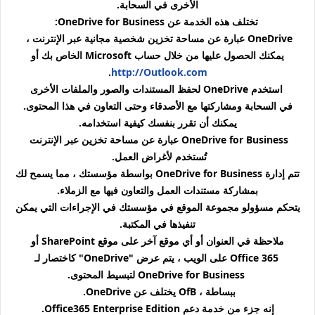
الأخرى في السحابة.
تختلف هذه الخدمة عن OneDrive for Business:
OneDrive عبارة عن مساحة تخزين شخصية مجانية عبر الإنترنت ،
يمكنك الحصول عليها من خلال حساب Microsoft الخاص بك أو
.
http://Outlook.com
استخدم OneDrive لحفظ المستندات والصور والملفات الأخرى
في السحابة ومشاركتها مع الأصدقاء وحتى التعاون في هذا المحتوى.
يمكنك أن تقرر بنفسك كيفية استخدامه.
OneDrive for Business عبارة عن مساحة تخزين عبر الإنترنت
تُستخدم لأغراض العمل.
تتم إدارة OneDrive for Business بواسطة مؤسستك ، مما يسمح لك
بمشاركة مستندات العمل والتعاون فيها مع الزملاء.
يتحكم مسؤولو مجموعة الموقع في مؤسستك في الإجراءات التي يمكن
تنفيذها في المكتبة.
ملاحظة في العنوان أو أي موقع آخر على موقع SharePoint أو
Office 365 على الويب ، يتم عرض "OneDrive" كاختصار لـ
OneDrive for Business لتبسيط المحتوى.
ببساطة ، OfB يختلف عن OneDrive.
إنه جزء من خدمة دعم Office365 Ent
erprise Edition.