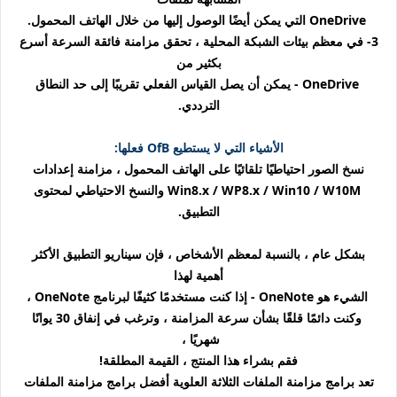
OneDrive التي يمكن أيضًا الوصول إليها من خلال الهاتف المحمول.
3- في معظم بيئات الشبكة المحلية ، تحقق مزامنة فائقة السرعة أسرع
بكثير من
OneDrive - يمكن أن يصل القياس الفعلي تقريبًا إلى حد النطاق
الترددي.
الأشياء التي لا يستطيع OfB فعلها:
نسخ الصور احتياطيًا تلقائيًا على الهاتف المحمول ، مزامنة إعدادات
Win8.x / WP8.x / Win10 / W10M والنسخ الاحتياطي لمحتوى
التطبيق.
بشكل عام ، بالنسبة لمعظم الأشخاص ، فإن سيناريو التطبيق الأكثر
أهمية لهذا
الشيء هو OneNote - إذا كنت مستخدمًا كثيفًا لبرنامج OneNote ،
وكنت دائمًا قلقًا بشأن سرعة المزامنة ، وترغب في إنفاق 30 يوانًا
شهريًا ،
فقم بشراء هذا المنتج ، القيمة المطلقة!
تعد برامج مزامنة الملفات الثلاثة العلوية أفضل برامج مزامنة الملفات