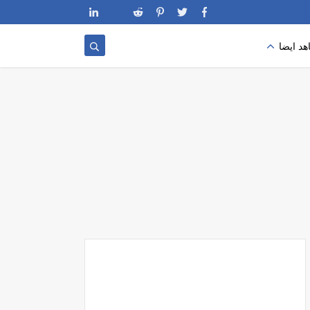
د ايضا