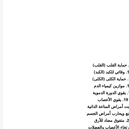
بد (الكبد)
ى)
مياء الدم
موية
19. يقوي الأعصاب
مضاد للأرق