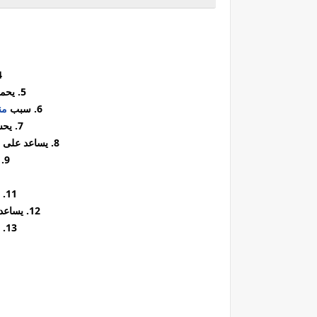
4. يقوي 
5. يحمي ويصلح الخلايا من التلف
6. سبب
من
7. يحسن التئام الجروح الداخليه
8. يساعد على بناء Lactobacillus العصية اللبنية
9. يرفع مستويات الطاقة
11. يقضي على سوء التغذية
12. يساعد على تصحيح مستويات السكر
13. الحماية العصبية (الدماغ)