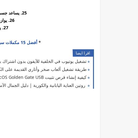
25. يساعد جسمك على إنتاج الجلوتاثيون الخاص به
26. يوازن إفرازات الجسم الهرمونية
27. يعتبر دواء لجميع الأعمار !
*
أفضل 15 مكملات سبيرولينا مهمة "Spirulina Supplements"
اقرا ايضا
تشغيل يوتيوب في الخلفية للآيفون بدون اشتراك ب
طريقة تشغيل ألعاب صخر وأتاري القديمة على الك
كيفية إنشاء قرص تثبيت macOS Golden Gate USB
روتين العناية اليابانية والكورية | دليل الجمال الآ