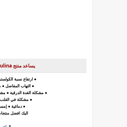
يساعد
منتج Spirulina سبيرولينا من DXN على علاج :
● ارتفاع نسبة الكولس
● التهاب المفاصل
● 
● مشكلة الغدة الدرقية
● مشك
● مشكلة في القلب
● دماغية
●
إمساك
اليك افضل منتجات شركة DXN عالية 
*
ماهو فو