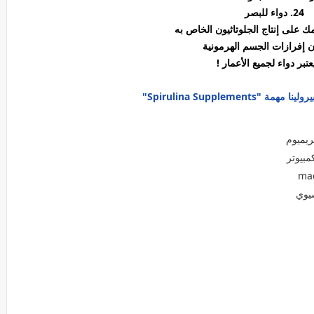
24. دواء للبصر
ريميوم
مبيوتر
سيوي