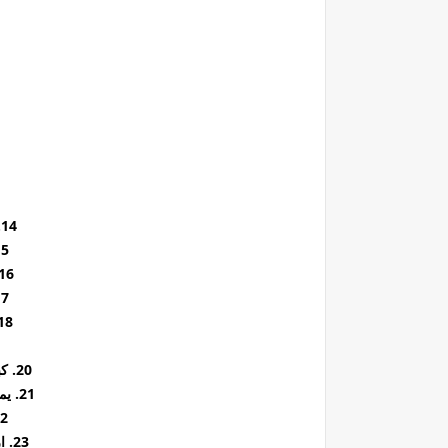
14. حماية القلب (القلب)
15. وقائي للك
16. حماية الكلى (الكل
17. موازين كي
18. يقوي الدورة الد
20. كبت أمراض المناعة الذاتية
21. يمنع ويحارب أمراض الجسم
22. متفوق 
23. ارتخاء الأعصاب والعضلات