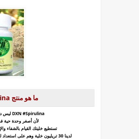
ما هو منتج
lina
DXN #Spirulina ليس دواء ، لكن لماذا يساعد الكثيرون على الشفاء؟
لأن أصغر وحدة حية في
تستطيع خليتك القيام بالشفاء والإص
لدينا 30 تريليون خلية وهم على استعداد للقتال من أجلك ! إنه ليس الشيء الوحيد الذي يجعلني سعيدًا.