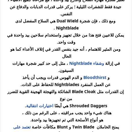
جيدة فقط للشفرات الليلية ؛ يركز على قدرات الدبابات والدفاع عن
النفس.
ومع ذلك ، فإن شجرة Dual Wield هي السلاح المفضل لدى
Nightblade .
يمكن للاعبين فتح هذا من خلال تجهيز واستخدام سلاحين بيد واحدة في
وقت واحد.
ومن المثير للاهتمام ، أنه جيد بنفس القدر في إتلاف الأعداء كما هو
الحال
في إزالة
وشفاء Nightblade
، مثل إلى حد كبير شجرة مهارات
السيفون.
و
Bloodthirst
و الدم الهوس قدرات ويجب أن يأخذ
عن العمل المنفرد Nightblades للحفاظ على الذات.
إن القدرات مثل Blade Cloak الشائكة والتهجئة الهجينة القوية للضرر
من نوع
Shrouded Daggers هي أيضًا
اختيارات انتقالية
.
هناك شيء واحد يجب مراقبته ، على الرغم من ذلك ،
هو أنواع الأسلحة التي تم تجهيزها بيد واحدة.
يمنح الخاملان Twin Blade و Blunt مكافآت خاصة
تعتمد على