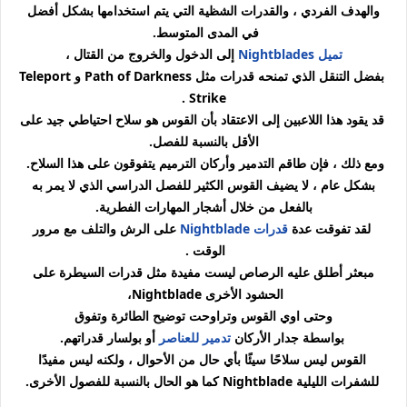
والهدف الفردي ، والقدرات الشظية التي يتم استخدامها بشكل أفضل
في المدى المتوسط.
تميل Nightblades
إلى الدخول والخروج من القتال ،
بفضل التنقل الذي تمنحه قدرات مثل Path of Darkness و Teleport
Strike .
قد يقود هذا اللاعبين إلى الاعتقاد بأن القوس هو سلاح احتياطي جيد على
الأقل بالنسبة للفصل.
ومع ذلك ، فإن طاقم التدمير وأركان الترميم يتفوقون على هذا السلاح.
بشكل عام ، لا يضيف القوس الكثير للفصل الدراسي الذي لا يمر به
بالفعل من خلال أشجار المهارات الفطرية.
لقد تفوقت عدة
قدرات Nightblade
على الرش والتلف مع مرور
الوقت .
مبعثر أطلق عليه الرصاص ليست مفيدة مثل قدرات السيطرة على
الحشود الأخرى Nightblade،
وحتى اوي القوس وتراوحت توضيح الطائرة وتفوق
بواسطة جدار الأركان
تدمير للعناصر
أو بولسار قدراتهم.
القوس ليس سلاحًا سيئًا بأي حال من الأحوال ، ولكنه ليس مفيدًا
للشفرات الليلية
Nightblade
كما هو الحال بالنسبة للفصول الأخرى.