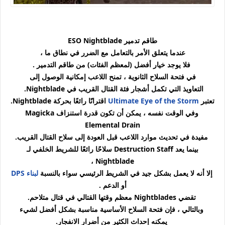
طاقم تدمير ESO Nightblade
عندما يتعلق الأمر بالتعامل مع الضرر في نطاق ما ،
فلا يوجد خيار أفضل (لمعظم الفئات) من طاقم التدمير .
في فتحة السلاح الثانوية ، تمنح اللاعب إمكانية الوصول إلى
التعاويذ التي تكمل أشجار فئة القتال القريب في Nightblade.
تعتبر
Ultimate Eye of the Storm
اقترانًا رائعًا بحركة Nightblade.
وفي الوقت نفسه ، يمكن أن تكون قدرة استنزاف Magicka
Elemental Drain
مفيدة في تحديث موارد اللاعب قبل العودة إلى سلاح القتال القريب.
بينما يعد Destruction Staff سلاحًا رائعًا للشريط الخلفي لـ
Nightblade ،
إلا أنه لا يعمل بشكل جيد في الشريط الرئيسي سواء بالنسبة
لبناء DPS
أو الدعم .
تقضي Nightblades معظم وقتها القتالي في قتال متلاحم.
وبالتالي ، فإن فتحة السلاح الأساسية مناسبة بشكل أفضل لشيء
يمكنه إحداث الكثير من أضرار الانفجار.