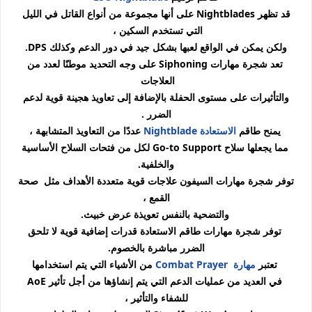
قد تظهر Nightblades على أنها مجموعة من أنواع القاتل في الليل
التي تستخدم السكين ،
ولكن يمكن في الواقع لعبها بشكل جيد في دور الدعم وكذلك DPS.
تعد شجرة مهارات Siphoning على وجه التحديد موطنًا لعدد من
العلاجات
والتأثيرات على مستوى الحفلة بالإضافة إلى تعاويذ هجينة قوية لدعم
الضرر .
يمنح طاقم
الاستعادة Nightblade
عددًا من التعاويذ المتشابهة ،
مما يجعلها سلاح Go-to Support لكل من فتحات السلاح الأساسية
والخلفية.
توفر شجرة مهارات السيفون علاجات قوية متعددة الأهداف مثل صحة
القمع ،
والتضحية بالنفس تعويذة عرض خبيث.
توفر شجرة مهارات طاقم الاستعادة قدرات إضافية قوية لا تلحق
الضرر مباشرة بالخصوم.
تعتبر
مهارة Combat Prayer
من الأشياء التي يتم استخدامها
في العديد من عمليات الدعم التي يتم إنشاؤها من أجل تأثير AoE
للشفاء والتأثير ،