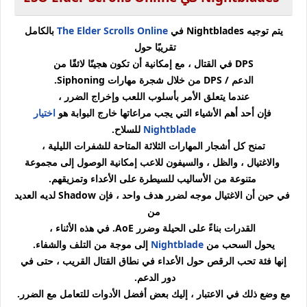
يتم توجيه Nightblades في
The Elder Scrolls Online
بالكامل
تقريبًا حول
DPS في القتال ، مع إمكانية أن تكون هجينًا لائقًا من
الدعم / DPS من خلال شجرة مهارات Siphoning.
عندما يتعلق الأمر بأسلوب اللعب وإخراج الضرر ،
فإن أحد أهم الأشياء التي يجب مراعاتها خارج البوابة هو
اختيار
Nightblade
للسلاح.
تمنح كل أشجار المهارات الثلاثة المتاحة للشفرات الليلية ،
والاغتيال ، والظل ، والسيفون للاعب إمكانية الوصول إلى مجموعة
متنوعة من الأساليب للسيطرة على الأعداء وتمزيقهم.
في حين أن الاغتيال موجه لضرر هدف واحد ، فإن Shadow لديه العديد
من
القدرات بناءً على الحيلة وضرر AoE. في هذه الأثناء ،
يحول السحب من
Nightblade
إلى موجة من التلف والشفاء.
إنها فئة تحب الرقص حول الأعداء في نطاق القتال القريب ، حتى في
دور الدعم.
مع وضع ذلك في الاعتبار ، إليك بعض أفضل الأدوات للتعامل مع الضرر.