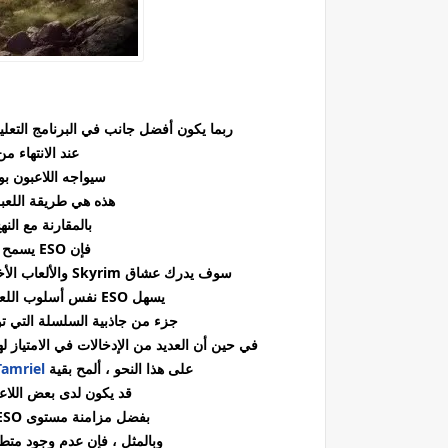
ربما يكون أفضل جانب في البرنامج التعلي
عند الانتهاء 
سيواجه اللاعبون بوابا
هذه هي طريقة اللعبة
بالمقارنة مع ال
فإن ESO يسمح لكل لاعب بالبدء في مغامرة فردية.
سوف يدرك عشاق Skyrim والألعاب الأخرى في السلسلة أن الألعاب المتعددة هي جزء من جاذبيتها .
يسهل ESO نفس أسلوب اللعب ، مما يسمح للاعبين بتجنب ملل تكرار الافتتاح.
جزء من جاذبية السلسلة التي توفر لعبة MMO هي فرصة استكشاف
في حين أن العديد من الإدخالات في الامتياز له
على هذا النحو ، ألمح بقية
Tamriel
قد يكون لدى بعض اللاع
بفضل مزامنة مستوى ESO ، فإنهم أحرار في إجراء أول منفذ اتصال لهم.
وبالمثل ، فإن عدم وجود متط