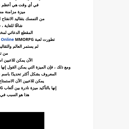
في أي وقت هي أعظم نقا
ميزة مزامنة م
من التمسك بتقاليد الانفتاح
شاقًا للغاية ،
المقطع الدعائي لم
تطورت لعبة
MMORPG بشكل ملحوظ منذ إطلاقها عام 2014.
s Online
لم يستمر العالم والتقا
من تحد
الآن يمكن للاعبين استك
ومع ذلك ،
فإن الميزة التي يمكن القول إنها 
المعروف بشكل أكثر تحديدًا باسم نظام One Tamriel ، فقد أزال العديد من ق
يمكن للاعبين الآن الاستمتا
إنها بالتأكيد ميزة نادرة بين ألعاب MMORPG ، ولهذا السبب تبدو اللعبة منتعشة بالمقارنة.
هذا هو السبب في أنمزامنة