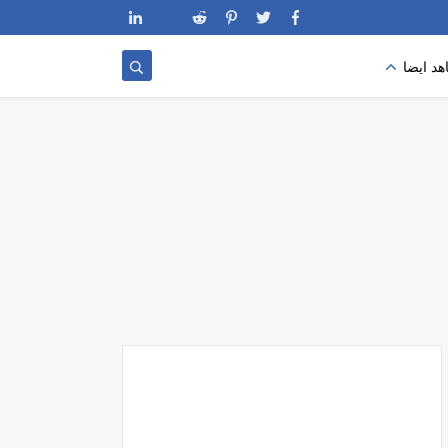
د ايضا