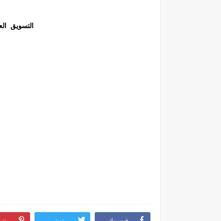
التسويق العل
فيسبوك
تويتر
بنت