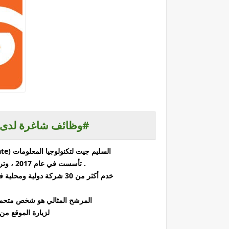
#وظائف شاغرة لدى شركة sgate تكنولوج
السليم جيت لتكنولوجيا المعلومات (SGate) هي شركة خدمات ترفيهية مقرها الرياض ، السعودية
. تأسست في عام 2017 ، وتركز على صناعات الألعاب والاجتماعية والموسيقى.
خدم أكثر من 30 شركة دولية ومحلية في خدمات التوطين والتمويل والقانون والتسويق والبطولات.
المرشح المثالي هو شخص متحمس 
لزيارة الموقع من