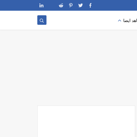
د ايضا