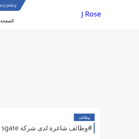
acy policy
J Rose
الصفحة ا
وظائف
#وظائف شاغرة لدى شركة sgate تكنولوجيا المعلومات