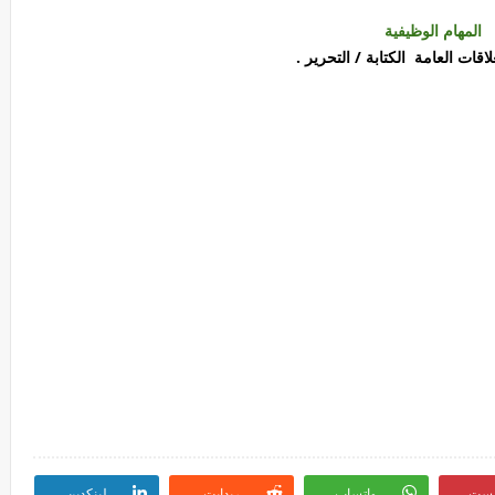
المهام الوظيفية
اقات العامة الكتابة / التحرير .
رست
واتساب
ريدايت
لينكدين