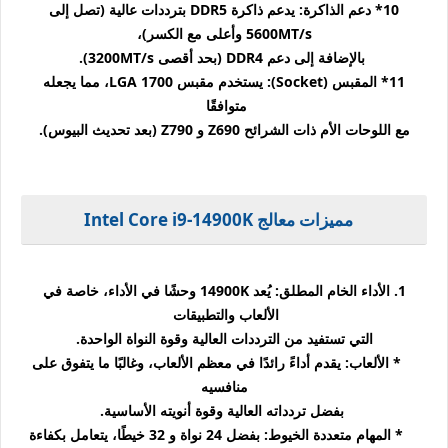
10* دعم الذاكرة: يدعم ذاكرة DDR5 بترددات عالية (تصل إلى
5600MT/s وأعلى مع الكسر)،
بالإضافة إلى دعم DDR4 (بحد أقصى 3200MT/s).
11* المقبس (Socket): يستخدم مقبس LGA 1700، مما يجعله
متوافقًا
مع اللوحات الأم ذات الشرائح Z690 و Z790 (بعد تحديث البيوس).
مميزات معالج Intel Core i9-14900K
1. الأداء الخام المطلق: يُعد 14900K وحشًا في الأداء، خاصة في
الألعاب والتطبيقات
التي تستفيد من الترددات العالية وقوة النواة الواحدة.
* الألعاب: يقدم أداءً رائدًا في معظم الألعاب، وغالبًا ما يتفوق على
منافسيه
بفضل تردداته العالية وقوة أنويته الأساسية.
* المهام متعددة الخيوط: بفضل 24 نواة و 32 خيطًا، يتعامل بكفاءة