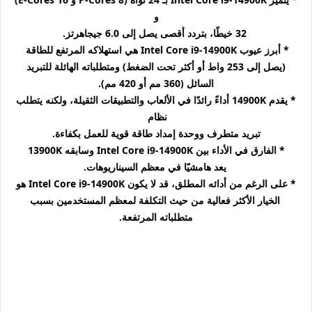
و
32 خيطًا، بتردد أقصى يصل إلى 6.0 جيجاهرتز.
* أبرز عيوب Intel Core i9-14900K هي استهلاكه المرتفع للطاقة
(يصل إلى 253 واط أو أكثر تحت الضغط) ومتطلباته الهائلة للتبريد
السائل (360 مم أو 420 مم).
* يقدم 14900K أداءً رائدًا في الألعاب والتطبيقات الثقيلة، ولكنه يتطلب
نظام
تبريد متطرف ووحدة إمداد طاقة قوية للعمل بكفاءة.
* الفارق في الأداء بين Intel Core i9-14900K وسابقه 13900K
يعد هامشيًا في معظم السيناريوهات.
* على الرغم من أدائه المطلق، قد لا يكون Intel Core i9-14900K هو
الخيار الأكثر فعالية من حيث التكلفة لمعظم المستخدمين بسبب
متطلباته المرتفعة.