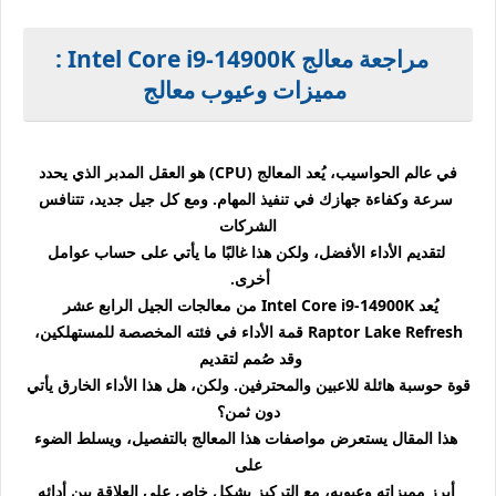
مراجعة
معالج Intel Core i9-14900K :
مميزات وعيوب معالج
في عالم الحواسيب، يُعد المعالج (CPU) هو العقل المدبر الذي يحدد
سرعة وكفاءة جهازك في تنفيذ المهام. ومع كل جيل جديد، تتنافس
الشركات
لتقديم الأداء الأفضل، ولكن هذا غالبًا ما يأتي على حساب عوامل
أخرى.
يُعد Intel Core i9-14900K من معالجات الجيل الرابع عشر
Raptor Lake Refresh قمة الأداء في فئته المخصصة للمستهلكين،
وقد صُمم لتقديم
قوة حوسبة هائلة للاعبين والمحترفين. ولكن، هل هذا الأداء الخارق يأتي
دون ثمن؟
هذا المقال يستعرض مواصفات هذا المعالج بالتفصيل، ويسلط الضوء
على
أبرز مميزاته وعيوبه، مع التركيز بشكل خاص على العلاقة بين أدائه