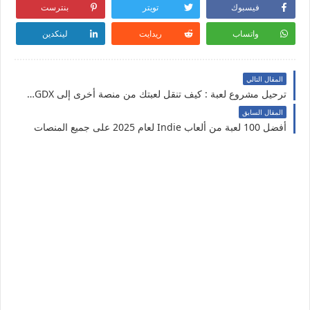
فيسبوك
تويتر
بنترست
واتساب
ريدايت
لينكدين
المقال التالي
ترحيل مشروع لعبة : كيف تنقل لعبتك من منصة أخرى إلى LibGDX ؟
المقال السابق
أفضل 100 لعبة من ألعاب Indie لعام 2025 على جميع المنصات