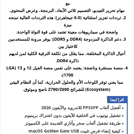
مع
مهام تحرير الفيديو، التصميم ثلاثي الأبعاد، البرمجة، وعرض المحتوى.
2. ترددات تعزيز استثنائية (6.0 جيجاهرتز): هذه الترددات العالية تمنحه
ميزة
واضحة في سيناريوهات معينة تعتمد على قوة النواة الواحدة.
3. دعم الذاكرة المزدوجة (DDR4 و DDR5): يوفر مرونة للمستخدمين
للاختيار بين
أجيال الذاكرة المختلفة، مما يقلل من تكلفة الترقية الكلية لمن لديهم
ذاكرة DDR4.
4. منصة مستقرة وناضجة: يعتمد على نفس منصة الجيل 12 و 13 (LGA
1700)،
مما يعني توفر اللوحات الأم والحلول الحرارية، كما أن النظام البيئي
(Ecosystem) للشرائح Z790/Z690 ناضج وموثوق.
اقرا ايضا
أفضل ألعاب PPSSPP للاندرويد والآيفون 2026
تشغيل يوتيوب في الخلفية للآيفون بدون اشتراك بريميوم
طريقة تشغيل ألعاب صخر وأتاري القديمة على الكمبيوتر
كيفية إنشاء قرص تثبيت macOS Golden Gate USB