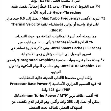
التي لا تتطلب أقصى أداء لكل نواة.
4* عدد الخيوط (Threads): يدعم 32 خيطًا إجمالياً، بفضل تقنية
Hyper-Threading في أنوية الأداء.
5* التردد الأقصى (Max Turbo Frequency): يصل إلى 6.0 جيجاهرتز
على نواة واحدة أو نواتين (باستخدام تقنية Thermal Velocity
Boost)،
مما يجعله أحد أسرع المعالجات المتاحة من حيث الترددات.
6* الذاكرة المخبأة (Cache): يأتي بـ 36 ميجابايت من
Intel Smart Cache (L3 Cache)، وهي ذاكرة كبيرة تساعد في
تسريع الوصول إلى البيانات وتقليل زمن الاستجابة.
7* وحدة معالجة رسوميات مدمجة (Integrated Graphics): يتضمن
Intel UHD Graphics 770، وهو مناسب للمهام المكتبية وتشغيل
الفيديو،
ولكنه ليس مخصصًا للألعاب الحديثة عالية المتطلبات.
8* قوة التصميم الحراري الأساسية (Processor Base Power /
PBP): تبلغ 125 واط.
9* أقصى طاقة تربو (Maximum Turbo Power / MTP):
يمكن أن تصل إلى 253 واط وأكثر، وهو الرقم الذي يكشف عن
استهلاكه الفعلي للطاقة تحت الضغط.