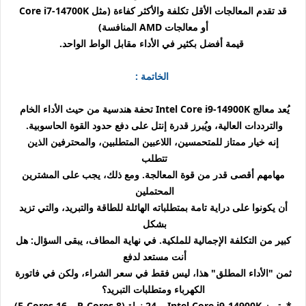
قد تقدم المعالجات الأقل تكلفة والأكثر كفاءة (مثل Core i7-14700K
أو معالجات AMD المنافسة)
قيمة أفضل بكثير في الأداء مقابل الواط الواحد.
الخاتمة :
يُعد معالج Intel Core i9-14900K تحفة هندسية من حيث الأداء الخام
والترددات العالية، ويُبرز قدرة إنتل على دفع حدود القوة الحاسوبية.
إنه خيار ممتاز للمتحمسين، اللاعبين المتطلبين، والمحترفين الذين
تتطلب
مهامهم أقصى قدر من قوة المعالجة. ومع ذلك، يجب على المشترين
المحتملين
أن يكونوا على دراية تامة بمتطلباته الهائلة للطاقة والتبريد، والتي تزيد
بشكل
كبير من التكلفة الإجمالية للملكية. في نهاية المطاف، يبقى السؤال: هل
أنت مستعد لدفع
ثمن "الأداء المطلق" هذا، ليس فقط في سعر الشراء، ولكن في فاتورة
الكهرباء ومتطلبات التبريد؟
* يتميز Intel Core i9-14900K بـ 24 نواة (8 P-Cores و 16 E-Cores)