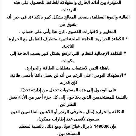
المتوترة بين أدائه الخارق واستهلاكه للطاقة. للحصول على هذه
الترددات
العالية والقوة المطلقة، يضحي المعالج بشكل كبير بالكفاءة. في حين أنه
يتفوق في
المعايير والاختبارات القصوى، فإن هذا يأتي على حساب :
* الكفاءة الحرارية: الحاجة الملحة لتبريد متطرف للتعامل مع الحرارة
الناتجة.
* التكلفة الإجمالية للنظام: التي ترتفع بشكل كبير بسبب الحاجة إلى
مكونات
باهظة الثمن لاستيعاب متطلبات الطاقة والحرارة.
* الاستهلاك اليومي: على الرغم من أنه لن يعمل دائمًا بأقصى طاقة،
فإن قدرته
على الوصول إلى هذه المستويات تجعل من إدارته تحديًا.
بالنسبة للمستخدمين الذين يحتاجون إلى كل جزء أخير من الأداء بغض
النظر عن
التكلفة والحرارة (مثل محترفي الرندر أو اللاعبين التنافسيين الذين
يسعون لأقصى
عدد إطارات ممكن)،
فإن 14900K لا يزال خيارًا قويًا. ومع ذلك، بالنسبة لمعظم
المستخدمين،