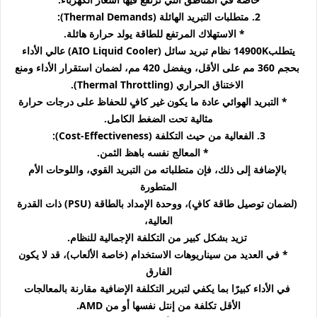
2. متطلبات التبريد الهائلة (Thermal Demands):
* الاستهلاك المرتفع للطاقة يولد حرارة هائلة.
يتطلب14900K نظام تبريد سائل (AIO Liquid Cooler) عالي الأداء
بحجم 360 مم على الأقل، ويفضل 420 مم، لضمان استقرار الأداء ومنع
الاختناق الحراري (Thermal Throttling).
* التبريد الهوائي عادة ما يكون غير كافٍ للحفاظ على درجات حرارة
مثالية تحت الضغط الكامل.
3. الفعالية من حيث التكلفة (Cost-Effectiveness):
* المعالج نفسه باهظ الثمن.
بالإضافة إلى ذلك، فإن متطلباته من التبريد القوي، واللوحات الأم
المتطورة
(لضمان توصيل طاقة كافٍ)، ووحدة الإمداد بالطاقة (PSU) ذات القدرة
العالية،
تزيد بشكل كبير من التكلفة الإجمالية للنظام.
* في العديد من سيناريوهات الاستخدام (خاصة الألعاب)، قد لا يكون
الفارق
في الأداء كبيرًا بما يكفي لتبرير التكلفة الإضافية مقارنة بالمعالجات
الأقل تكلفة من إنتل نفسها أو من AMD.