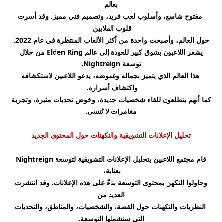
بعالم
مفتوح شاسع، وأسلوب لعب فريد، وتصميم فني مميز. وقد أسرت
قلوب الملايين
حول العالم، وأصبحت واحدة من أكثر الألعاب المنتظرة في عام 2022.
يشعر اللاعبون بشوق كبير للعودة إلى عالم Elden Ring من خلال
توسعة Nightreign.
هذا العالم الذي يتميز بجماله وغموضه، يدعو اللاعبين لاستكشافه
واكتشاف أسراره.
كما أنهم يتطلعون للقاء شخصيات جديدة، وخوض تحديات مثيرة، وتجربة
مغامرات لا تُنسى.
تحليل الإعلانات التشويقية والتكهنات حول المحتوى الجديد
قام مجتمع اللاعبين بتحليل الإعلانات التشويقية لتوسعة Nightreign
بعناية،
وحاولوا التكهن بمحتوى التوسعة بناءً على هذه الإعلانات. وقد انتشرت
العديد من
النظريات والتكهنات حول القصة، والشخصيات، والمناطق، والتحديات
التي ستشملها التوسعة.