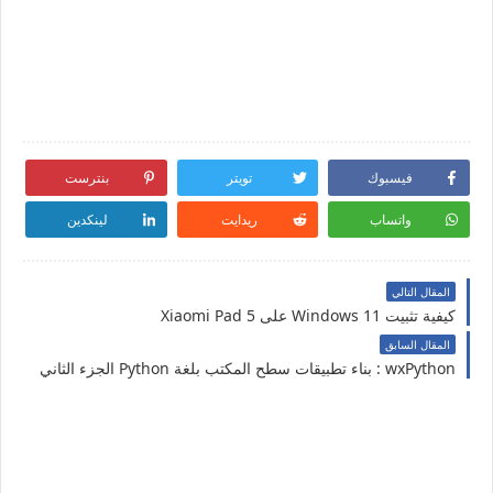
فيسبوك
تويتر
بنترست
واتساب
ريدايت
لينكدين
المقال التالي
كيفية تثبيت Windows 11 على Xiaomi Pad 5
المقال السابق
wxPython : بناء تطبيقات سطح المكتب بلغة Python الجزء الثاني