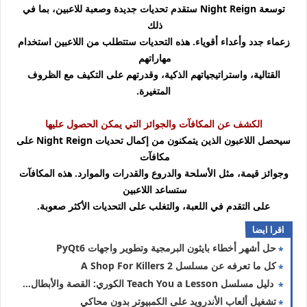
توسعة Night Reign ستقدم تحديات جديدة وصعبة للاعبين، بما في
ذلك
زعماء جدد وأعداء أقوياء. هذه التحديات ستتطلب من اللاعبين استخدام
مهاراتهم
القتالية، واستراتيجياتهم الذكية، وقدرتهم على التكيف مع الظروف
المتغيرة.
الكشف عن المكافآت والجوائز التي يمكن الحصول عليها
سيحصل اللاعبون الذين يتمكنون من إكمال تحديات Night Reign على
مكافآت
وجوائز قيمة، مثل الأسلحة والدروع والقدرات والموارد. هذه المكافآت
ستساعد اللاعبين
ع
لى التقدم في اللعبة، والتغلب على التحديات الأكثر صعوبة.
اقرا ايضا
حل أشهر أخطاء بايثون البرمجية وتطوير واجهات PyQt6
كل ما تعرفه عن مسلسل A Shop For Killers 2
دليل مسلسل Teach You a Lesson الكوري: القصة والأبطال والنهاية
تشغيل ألعاب الأندرويد على الكمبيوتر بدون محاكي