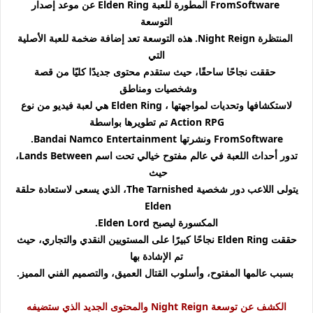
FromSoftware المطورة للعبة Elden Ring عن موعد إصدار
التوسعة
المنتظرة Night Reign. هذه التوسعة تعد إضافة ضخمة للعبة الأصلية
التي
حققت نجاحًا ساحقًا، حيث ستقدم محتوى جديدًا كليًا من قصة
وشخصيات ومناطق
لاستكشافها وتحديات لمواجهتها ،
Elden Ring هي لعبة فيديو من نوع
Action RPG تم تطويرها بواسطة
FromSoftware ونشرتها Bandai Namco Entertainment.
تدور أحداث اللعبة في عالم مفتوح خيالي تحت اسم Lands Between،
حيث
يتولى اللاعب دور شخصية The Tarnished، الذي يسعى لاستعادة حلقة
Elden
المكسورة ليصبح Elden Lord.
حققت Elden Ring نجاحًا كبيرًا على المستويين النقدي والتجاري، حيث
تم الإشادة بها
بسبب عالمها المفتوح، وأسلوب القتال العميق، والتصميم الفني المميز.
الكشف عن توسعة Night Reign والمحتوى الجديد الذي ستضيفه