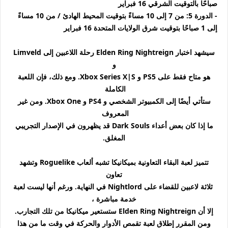
صباحًا بالتوقيت الشرقي 16 فبراير
- الدورة 5: من 7 إلى 10 مساءً بتوقيت المحيط الهادئ / من 10 مساءً
إلى 1 صباحًا بتوقيت شرق الولايات المتحدة 16 فبراير
سيشهد اختبار Elden Ring Nightreign رحلة اللاعبين إلى Limveld
و
هو متاح فقط على PS5 و Xbox Series X|S. ومع ذلك، فإن اللعبة
الكاملة
ستأتي أيضًا إلى الكمبيوتر الشخصي و PS4 و Xbox One. ومن غير
المعروف
ما إذا كان بعض أعداء Dark Souls قد يظهرون في الإصدار التجريبي
المغلق.
تتميز لعبة البقاء التعاونية بميكانيكا تشبه ألعاب Roguelike وتشهد
تعاون
ثلاثة لاعبين للقضاء على Nightlord في النهاية. ورغم أنها ليست لعبة
خدمة مباشرة ،
إلا أن Elden Ring Nightreign ستستعير ميكانيكا من تلك التجارب.
ومن المقرر إطلاق لعبة تقمص الأدوار والحركة في وقت ما من هذا