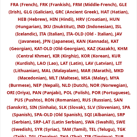
FRA (French), FRK (Frankish), FRM (Middle-French), GLE
(Irish), GLG (Galician), GRC (Ancient Greek), HAT (Hatian),
HEB (Hebrew), HIN (Hindi), HRV (Croatian), HUN
(Hungarian), IKU (Inuktitut), IND (Indonesian), ISL
(Icelandic), ITA (Italian), ITA-OLD (Old - Italian), JAV
(Javanese), JPN (Japanese), KAN (Kannada), KAT
(Georgian), KAT-OLD (Old-Georgian), KAZ (Kazakh), KHM
(Central Khmer), KIR (Kirghiz), KOR (Korean), KUR
(Kurdish), LAO (Lao), LAT (Latin), LAV (Latvian), LIT
(Lithuanian), MAL (Malayalam), MAR (Marathi), MKD
(Macedonian), MLT (Maltese), MSA (Malay), MYA
(Burmese), NEP (Nepali), NLD (Dutch), NOR (Norwegian),
ORI (Oriya), PAN (Panjabi), POL (Polish), POR (Portuguese),
PUS (Pushto), RON (Romanian), RUS (Russian), SAN
(Sanskrit), SIN (Sinhala), SLK (Slovak), SLV (Slovenian), SPA
(Spanish), SPA-OLD (Old Spanish), SQI (Albanian), SRP
(Serbian), SRP-LAT (Latin Serbian), SWA (Swahili), SWE
(Swedish), SYR (Syriac), TAM (Tamil), TEL (Telugu), TGK
(Tajik), TGL (Tagalog), THA (Thai), TIR (Tigrinya), TUR