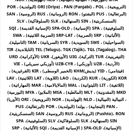
(النرويجية) ، ORI (Oriya) ، PAN (Panjabi) ، POL (البولندية) ، POR
(البرتغالية) ، PUS (البشتو) ، RON (الرومانية) ، RUS (الروسية) ، SAN
(السنسكريتية) ، SIN (السنهالية) ، SLK (السلوفاكية) ، SLV
(السلوفينية) ، SPA (الإسبانية) ، SPA-OLD (الإسبانية القديمة) ، SQI
(الألبانية) ، SRP (الصربية) ، SRP-LAT (الصربية اللاتينية) ، SWA
(السواحيلية) ، SWE (السويدية) ، SYR (السريانية) ، TAM (التاميلية)،
TEL (Telugu)، TGK (Tajik)، TGL (Tagalog)، THA (التايلاندية)، TIR
(التيغرينية)، TUR (التركية)، UIG (الأويغور)، UKR (الأوكرانية)، URD
(الأردية) ، UZB (أوزبكي) ، UZB-CYR (أوزبكي سيريلي) ، VIE
(فيتنامي) ، YID (يديش)KHM (الخمير الوسطى) ، KIR (القرغيزية) ،
KOR (الكورية) ، KUR (الكردية) ، LAO (اللاوية) ، LAT (اللاتينية) ، LAV
(اللاتفية) ، LIT (الليتوانية) ، MAL (المالايالامية) ، MAR (المهاراتية) ،
MKD (المقدونية) ، MLT (المالطية) ، MSA (الملايو) ، MYA (البورمية)
، النيبالية (النيبالية) ، NLD (الهولندية) ، NOR (النرويجية) ، ORI (الأوريا)
، PAN (البنجابية) ، بولندا (البولندية) ، POR (البرتغالية)، PUS
(Pushto)، RON (الرومانية)، RUS (الروسية)، SAN (السنسكريتية)،
SIN (السنهالية)، SLK (السلوفاكية)، SLV (السلوفينية)، SPA
(الإسبانية)، SPA-OLD ( الإسبانية القديمة) ، SQI (الألبانية) ، SRP