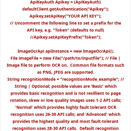
ApiKeyAuth Apikey = (ApiKeyAuth)
defaultClient.getAuthentication("Apikey");
Apikey.setApiKey("YOUR API KEY");
// Uncomment the following line to set a prefix for the
API key, e.g. "Token" (defaults to null)
//Apikey.setApiKeyPrefix("Token");
ImageOcrApi apiInstance = new ImageOcrApi();
File imageFile = new File("/path/to/inputfile"); // File |
Image file to perform OCR on. Common file formats such
as PNG, JPEG are supported.
String recognitionMode = "recognitionMode_example"; //
String | Optional; possible values are 'Basic' which
provides basic recognition and is not resillient to page
rotation, skew or low quality images uses 1-2 API calls;
'Normal' which provides highly fault tolerant OCR
recognition uses 26-30 API calls; and 'Advanced' which
provides the highest quality and most fault-tolerant
recognition uses 28-30 API calls. Default recognition