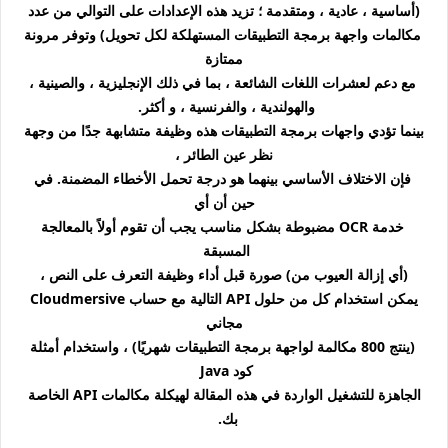
(أساسية ، عادية ، ومتقدمة ؛ تزيد هذه الإعدادات على التوالي من عدد
مكالمات واجهة برمجة التطبيقات المستهلكة لكل تحويل) وتوفر مرونة
ممتازة
مع دعم لعشرات اللغات الشائعة ، بما في ذلك الإنجليزية ، والصينية ،
والهولندية ، والفرنسية ، و أكثر.
بينما تؤدي واجهات برمجة التطبيقات هذه وظيفة متشابهة جدًا من وجهة
نظر عين الطائر ،
فإن الاختلاف الأساسي بينهما هو درجة تحمل الأخطاء المضمنة. في
حين أن أي
خدمة OCR مضبوطة بشكل مناسب يجب أن تقوم أولاً بالمعالجة
المسبقة
(أي إزالة العيوب من) صورة قبل أداء وظيفة التعرف على النص ،
يمكن استخدام كل من حلول API التالية مع حساب Cloudmersive
مجاني
(ينتج 800 مكالمة لواجهة برمجة التطبيقات شهريًا) ، واستخدام أمثلة
كود Java
الجاهزة للتشغيل الواردة في هذه المقالة لهيكلة مكالمات API الخاصة
بك.