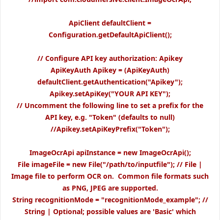
ApiClient defaultClient =
Configuration.getDefaultApiClient();
// Configure API key authorization: Apikey
ApiKeyAuth Apikey = (ApiKeyAuth)
defaultClient.getAuthentication("Apikey");
Apikey.setApiKey("YOUR API KEY");
// Uncomment the following line to set a prefix for the
API key, e.g. "Token" (defaults to null)
//Apikey.setApiKeyPrefix("Token");
ImageOcrApi apiInstance = new ImageOcrApi();
File imageFile = new File("/path/to/inputfile"); // File |
Image file to perform OCR on. Common file formats such
as PNG, JPEG are supported.
String recognitionMode = "recognitionMode_example"; //
String | Optional; possible values are 'Basic' which