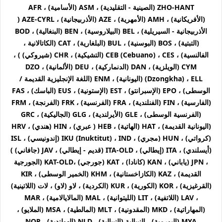
ZHO-HANT (الصينية - التقليدية) ، ASM (الأسامية) ، AFR
(الأفريكانية) ، AMH (الأمهرية) ، AZE (الأذربيجانية) ، AZE-CYRL (
الأذربيجانية - السيريلية) ، BEL (البيلاروسية) ، BEN (البنغالية) ، BOD
(التبتية) ، BOS (البوسنية) ، BUL (البلغارية) ، CAT (الكاتالانية ،
الفالنسية) ، CEB (Cebuano) ، CES (التشيكية) ، CHR (شيروكي) ) ،
CYM (الويلزية) ، DAN (الدنماركية) ، DEU (الألمانية) ، DZO
(Dzongkha) ، ELL (اليونانية) ، ENM (اللغة الإنجليزية القديمة /
الوسطى) ، EPO (الإسبرانتو) ، EST (الإستونية) ، EUS (الباسك) ، FAS
(الفارسية) ، FIN (الفنلندية) ، FRA (الفرنسية) ، FRK (الفرنجة) ، FRM
(الفرنسية الوسطى) ، GLE (الأيرلندية) ، GLG (الجاليكية) ، GRC
(اليونانية القديمة) ، HAT (الهاتية) ، HEB ( عبري) ، HIN (هندي) ، HRV
(كرواتي) ، HUN (مجري) ، IKU (Inuktitut) ، IND (إندونيسي) ، ISL
(أيسلندي) ، ITA (إيطالي) ، ITA-OLD (قديم - إيطالي) ، JAV (جافاني) )
، JPN (ياباني) ، KAN (كانادا) ، KAT (جورجي) ،KAT-OLD (الجورجية
القديمة) ، KAZ (الكازاخستانية) ، KHM (الخمير الوسطى) ، KIR
(القرغيزية) ، KOR (الكورية) ، KUR (الكردية) ، لاو (لاو) ، لات (اللاتينية)
، LAV (اللاتفية) ، LIT (الليتوانية) ، MAL (المالايالامية) ، MAR
(المهاراتية) ، MKD (المقدونية) ، MLT (المالطية) ، MSA (الملايو) ،
MYA (البورمية) ، النيبالية (النيبالية) ، NLD (الهولندية) ، NOR