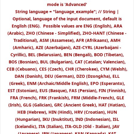
mode is 'Advanced'
String language = "language_example"; // String |
Optional, language of the input document, default is
English (ENG). Possible values are ENG (English), ARA
(Arabic), ZHO (Chinese - Simplified), ZHO-HANT (Chinese -
Traditional), ASM (Assamese), AFR (Afrikaans), AMH
(Amharic), AZE (Azerbaijani), AZE-CYRL (Azerbaijani -
Cyrillic), BEL (Belarusian), BEN (Bengali), BOD (Tibetan),
BOS (Bosnian), BUL (Bulgarian), CAT (Catalan; Valencian),
CEB (Cebuano), CES (Czech), CHR (Cherokee), CYM (Welsh),
DAN (Danish), DEU (German), DZO (Dzongkha), ELL
(Greek), ENM (Archaic/Middle English), EPO (Esperanto),
EST (Estonian), EUS (Basque), FAS (Persian), FIN (Finnish),
FRA (French), FRK (Frankish), FRM (Middle-French), GLE
(Irish), GLG (Galician), GRC (Ancient Greek), HAT (Hatian),
HEB (Hebrew), HIN (Hindi), HRV (Croatian), HUN
(Hungarian), IKU (Inuktitut), IND (Indonesian), ISL
(Icelandic), ITA (Italian), ITA-OLD (Old - Italian), JAV
(Javanese), JPN (Japanese), KAN (Kannada), KAT