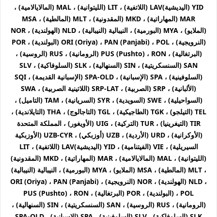
YID (اليديشية)LAV (اللاتفية) ، LIT (الليتوانية) ، MAL (المالايالامية) ،
MAR (المهاراتية) ، MKD (المقدونية) ، MLT (المالطية) ، MSA
(الملايو) ، MYA (البورمية) ، النيبالية (النيبالية) ، NLD (الهولندية) ، NOR
(النرويجية) ، ORI (Oriya) ، PAN (Panjabi) ، POL (البولندية) ، POR
(البرتغالية) ، PUS (Pushto) ، RON (الرومانية) ، RUS (الروسية) ،
SAN (السنسكريتية) ، SIN (السنهالية) ، SLK (السلوفاكية) ، SLV
(السلوفينية) ، SPA (الإسبانية) ، SPA-OLD (الإسبانية القديمة) ، SQI
(الألبانية) ، SRP (الصربية) ، SRP-LAT (اللاتينية الصربية) ، SWA
(السواحيلية) ، SWE (السويدية) ، SYR (السريانية) ، TAM (التاميل) ،
TEL (التيلجو) ، TGK (الطاجيكية) ، TGL (التاجالوج) ، THA (التايلاندية) ،
TIR (التيغرينيا) ، TUR (التركية) ، UIG (الأويغور) ، المملكة المتحدة
(الأوكرانية) ، URD (الأردية) ، UZB (أوزبكي) ، UZB-CYR (الأوزبكية
السيريلية) ، VIE (الفيتنامية) ، YID (اليديشية)LAV (اللاتفية) ، LIT
(الليتوانية) ، MAL (المالايالامية) ، MAR (المهاراتية) ، MKD (المقدونية)
، MLT (المالطية) ، MSA (الملايو) ، MYA (البورمية) ، النيبالية (النيبالية)
، NLD (الهولندية) ، NOR (النرويجية) ، ORI (Oriya) ، PAN (Panjabi)
، POL (البولندية) ، POR (البرتغالية) ، PUS (Pushto) ، RON
(الرومانية) ، RUS (الروسية) ، SAN (السنسكريتية) ، SIN (السنهالية) ،
SLK (السلوفاكية) ، SLV (السلوفينية) ، SPA (الإسبانية) ، SPA-OLD