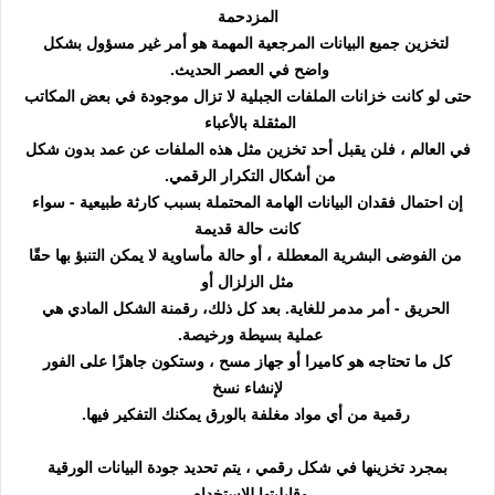
المزدحمة
لتخزين جميع البيانات المرجعية المهمة هو أمر غير مسؤول بشكل
واضح في العصر الحديث.
حتى لو كانت خزانات الملفات الجبلية لا تزال موجودة في بعض المكاتب
المثقلة بالأعباء
في العالم ، فلن يقبل أحد تخزين مثل هذه الملفات عن عمد بدون شكل
من أشكال التكرار الرقمي.
إن احتمال فقدان البيانات الهامة المحتملة بسبب كارثة طبيعية - سواء
كانت حالة قديمة
من الفوضى البشرية المعطلة ، أو حالة مأساوية لا يمكن التنبؤ بها حقًا
مثل الزلزال أو
الحريق - أمر مدمر للغاية. بعد كل ذلك، رقمنة الشكل المادي هي
عملية بسيطة ورخيصة.
كل ما تحتاجه هو كاميرا أو جهاز مسح ، وستكون جاهزًا على الفور
لإنشاء نسخ
رقمية من أي مواد مغلفة بالورق يمكنك التفكير فيها.
بمجرد تخزينها في شكل رقمي ، يتم تحديد جودة البيانات الورقية
وقابليتها للاستخدام