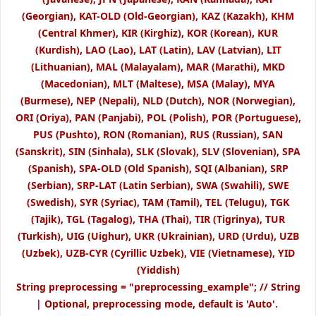
(Georgian), KAT-OLD (Old-Georgian), KAZ (Kazakh), KHM
(Central Khmer), KIR (Kirghiz), KOR (Korean), KUR
(Kurdish), LAO (Lao), LAT (Latin), LAV (Latvian), LIT
(Lithuanian), MAL (Malayalam), MAR (Marathi), MKD
(Macedonian), MLT (Maltese), MSA (Malay), MYA
(Burmese), NEP (Nepali), NLD (Dutch), NOR (Norwegian),
ORI (Oriya), PAN (Panjabi), POL (Polish), POR (Portuguese),
PUS (Pushto), RON (Romanian), RUS (Russian), SAN
(Sanskrit), SIN (Sinhala), SLK (Slovak), SLV (Slovenian), SPA
(Spanish), SPA-OLD (Old Spanish), SQI (Albanian), SRP
(Serbian), SRP-LAT (Latin Serbian), SWA (Swahili), SWE
(Swedish), SYR (Syriac), TAM (Tamil), TEL (Telugu), TGK
(Tajik), TGL (Tagalog), THA (Thai), TIR (Tigrinya), TUR
(Turkish), UIG (Uighur), UKR (Ukrainian), URD (Urdu), UZB
(Uzbek), UZB-CYR (Cyrillic Uzbek), VIE (Vietnamese), YID
(Yiddish)
String preprocessing = "preprocessing_example"; // String
| Optional, preprocessing mode, default is 'Auto'.