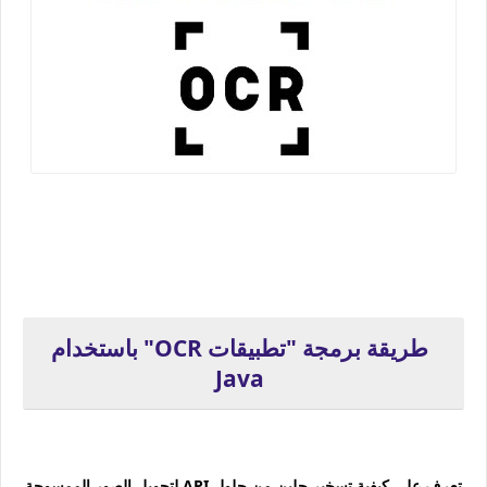
طريقة برمجة "تطبيقات OCR" باستخدام
Java
تعرف على كيفية تسخير حلين من حلول API لتحويل الصور الممسوحة