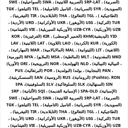
(الصربية) ، SRP-LAT (الصربية اللاتينية) ، SWA (السواحيلية) ، SWE
(السويدية) ، SYR (السريانية) ، التاميل (التاميلية) ، TEL (التيلجو) ، TGK
(الطاجيكية ) ، TGL (التغالوغ) ، THA (التايلاندية) ، TIR (التيغرينيا) ،
TUR (التركية) ، UIG (الأويغور) ، UKR (الأوكرانية) ، URD (الأردية) ،
UZB (الأوزبكية) ، UZB-CYR (الأوزبكية السيريلية) ، VIE (الفيتنامية) ،
YID (اليديشية)KHM (الخمير الوسطى) ، KIR (القرغيزية) ، KOR
(الكورية) ، KUR (الكردية) ، LAO (اللاوية) ، LAT (اللاتينية) ، LAV
(اللاتفية) ، LIT (الليتوانية) ، MAL (المالايالامية) ، MAR (المهاراتية) ،
MKD (المقدونية) ، MLT (المالطية) ، MSA (الملايو) ، MYA (البورمية)
، النيبالية (النيبالية) ، NLD (الهولندية) ، NOR (النرويجية) ، ORI (الأوريا)
، PAN (البنجابية) ، بولندا (البولندية) ، POR (البرتغالية)، PUS
(Pushto)، RON (الرومانية)، RUS (الروسية)، SAN (السنسكريتية)،
SIN (السنهالية)، SLK (السلوفاكية)، SLV (السلوفينية)، SPA
(الإسبانية)، SPA-OLD ( الإسبانية القديمة) ، SQI (الألبانية) ، SRP
(الصربية) ، SRP-LAT (الصربية اللاتينية) ، SWA (السواحيلية) ، SWE
(السويدية) ، SYR (السريانية) ، التاميل (التاميلية) ، TEL (التيلجو) ، TGK
(الطاجيكية ) ، TGL (التغالوغ) ، THA (التايلاندية) ، TIR (التيغرينيا) ،
TUR (التركية) ، UIG (الأويغور) ، UKR (الأوكرانية) ، URD (الأردية) ،
UZB (الأوزبكية) ، UZB-CYR (الأوزبكية السيريلية) ، VIE (الفيتنامية) ،