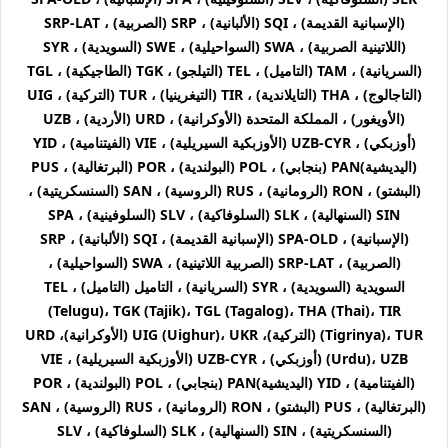
(الإسبانية القديمة) ، SQI (الألبانية) ، SRP (الصربية) ، SRP-LAT
(اللاتينية الصربية) ، SWA (السواحيلية) ، SWE (السويدية) ، SYR
(السريانية) ، TAM (التاميل) ، TEL (التيلجو) ، TGK (الطاجيكية) ، TGL
(التاجالوج) ، THA (التايلاندية) ، TIR (التيغرينيا) ، TUR (التركية) ، UIG
(الأويغور) ، المملكة المتحدة (الأوكرانية) ، URD (الأردية) ، UZB
(أوزبكي) ، UZB-CYR (الأوزبكية السيريلية) ، VIE (الفيتنامية) ، YID
(اليديشية)PAN (بنجابي) ، POL (البولندية) ، POR (البرتغالية) ، PUS
(البشتو) ، RON (الرومانية) ، RUS (الروسية) ، SAN (السنسكريتية) ،
SIN (السنهالية) ، SLK (السلوفاكية) ، SLV (السلوفينية) ، SPA
(الإسبانية) ، SPA-OLD (الإسبانية القديمة) ، SQI (الألبانية) ، SRP
(الصربية) ، SRP-LAT (الصربية اللاتينية) ، SWA (السواحيلية) ،
السويدية (السويدية) ، SYR (السريانية) ، التاميل (التاميل) ، TEL
(Telugu)، TGK (Tajik)، TGL (Tagalog)، THA (Thai)، TIR
(Tigrinya)، TUR (التركية)، UIG (Uighur)، UKR (الأوكرانية)، URD
(Urdu)، UZB (أوزبكي) ، UZB-CYR (الأوزبكية السيريلية) ، VIE
(الفيتنامية) ، YID (اليديشية)PAN (بنجابي) ، POL (البولندية) ، POR
(البرتغالية) ، PUS (البشتو) ، RON (الرومانية) ، RUS (الروسية) ، SAN
(السنسكريتية) ، SIN (السنهالية) ، SLK (السلوفاكية) ، SLV