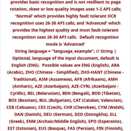
provides basic recognition and is not resillient to page
rotation, skew or low quality images uses 1-2 API calls;
'Normal' which provides highly fault tolerant OCR
recognition uses 26-30 API calls; and 'Advanced' which
provides the highest quality and most fault-tolerant
recognition uses 28-30 API calls. Default recognition
mode is 'Advanced'
String language = "language_example"; // String |
Optional, language of the input document, default is
English (ENG). Possible values are ENG (English), ARA
(Arabic), ZHO (Chinese - Simplified), ZHO-HANT (Chinese -
Traditional), ASM (Assamese), AFR (Afrikaans), AMH
(Amharic), AZE (Azerbaijani), AZE-CYRL (Azerbaijani -
Cyrillic), BEL (Belarusian), BEN (Bengali), BOD (Tibetan),
BOS (Bosnian), BUL (Bulgarian), CAT (Catalan; Valencian),
CEB (Cebuano), CES (Czech), CHR (Cherokee), CYM (Welsh),
DAN (Danish), DEU (German), DZO (Dzongkha), ELL
(Greek), ENM (Archaic/Middle English), EPO (Esperanto),
EST (Estonian), EUS (Basque), FAS (Persian), FIN (Finnish),