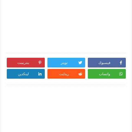
فيسبوك
تويتر
بنترست
واتساب
ريدايت
لينكدين