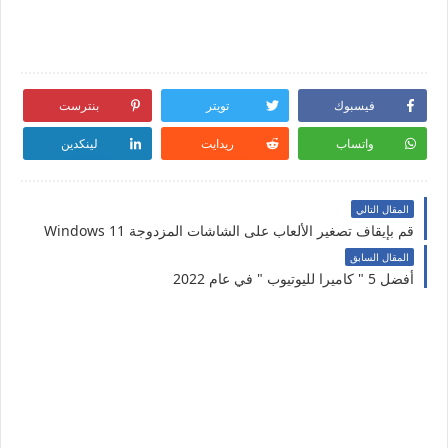
فيسبوك
تويتر
بنترست
واتساب
ريدايت
لينكدين
المقال التالي
قم بإيقاف تصغير الألعاب على الشاشات المزدوجة Windows 11
المقال السابق
أفضل 5 " كاميرا لليوتيوب " في عام 2022