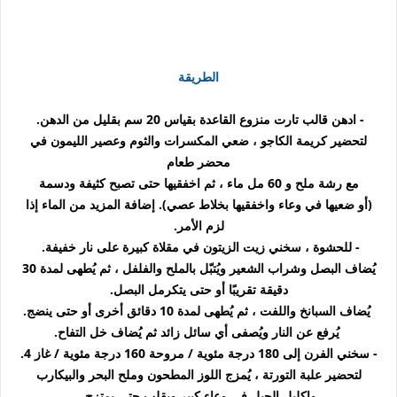
الطريقة
- ادهن قالب تارت منزوع القاعدة بقياس 20 سم بقليل من الدهن.
لتحضير كريمة الكاجو ، ضعي المكسرات والثوم وعصير الليمون في
محضر طعام
مع رشة ملح و 60 مل ماء ، ثم اخفقيها حتى تصبح كثيفة ودسمة
(أو ضعيها في وعاء واخفقيها بخلاط عصي). إضافة المزيد من الماء إذا
لزم الأمر.
- للحشوة ، سخني زيت الزيتون في مقلاة كبيرة على نار خفيفة.
يُضاف البصل وشراب الشعير ويُتبّل بالملح والفلفل ، ثم يُطهى لمدة 30
دقيقة تقريبًا أو حتى يتكرمل البصل.
يُضاف السبانخ واللفت ، ثم يُطهى لمدة 10 دقائق أخرى أو حتى ينضج.
يُرفع عن النار ويُصفى أي سائل زائد ثم يُضاف خل التفاح.
- سخني الفرن إلى 180 درجة مئوية / مروحة 160 درجة مئوية / غاز 4.
لتحضير علبة التورتة ، يُمزج اللوز المطحون وملح البحر والبيكارب
وإكليل الجبل في وعاء كبير ويقلب حتى يمتزج.