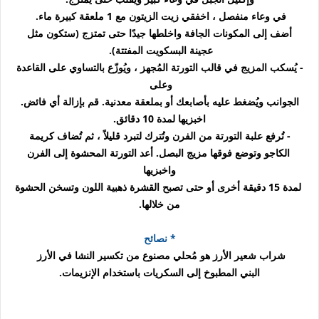
في وعاء منفصل ، اخفقي زيت الزيتون مع 1 ملعقة كبيرة ماء.
أضف إلى المكونات الجافة واخلطها جيدًا حتى تمتزج (ستكون مثل
عجينة البسكويت المفتتة).
- يُسكب المزيج في قالب التورتة المُجهز ، ويُوزّع بالتساوي على القاعدة
وعلى
الجوانب ويُضغط عليه بأصابعك أو بملعقة معدنية. قم بإزالة أي فائض.
اخبزيها لمدة 10 دقائق.
- تُرفع علبة التورتة من الفرن وتُترك لتبرد قليلاً ، ثم تُضاف كريمة
الكاجو وتوضع فوقها مزيج البصل. أعد التورتة المحشوة إلى الفرن
واخبزيها
لمدة 15 دقيقة أخرى أو حتى تصبح القشرة ذهبية اللون وتسخن الحشوة
من خلالها.
* نصائح
شراب شعير الأرز هو مُحلي مصنوع من تكسير النشا في الأرز
البني المطبوخ إلى السكريات باستخدام الإنزيمات.