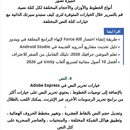
الميزة تصور
أنواع الخطوط والأوزان والأحجام المختلفة لكل كتلة نصية.
قم بالتمرير خلال الخيارات المتوفرة لترى كيف ستبدو سيرتك الذاتية مع
خيارات كتلة النص المختلفة.
اقرا ايضا
طريقة إنشاء اختصار Force Kill لإنهاء البرامج المعلقة في ويندوز
دليل تحديث مشاريع أندرويد القديمة في Android Studio
تعلم الموشن جرافيك 2026: دليلك الشامل من الصفر للاحتراف
أفضل 10 أصول مجانية لتسريع ألعاب Unity في 2026
4. النص
خيارات تحرير النص في Adobe Express
بالإضافة إلى توصيات الخطوط ، يحتوي تحرير النص على خيارات أكثر
من برامج تحرير الرسومات الأخرى عبر الإنترنت. يمكنك اللعب بالظلال
،
وتعديل حجم النص بالنقاط العشرية ، وتغيير مخطط الحروف الهجائية ،
وتطبيق هياكل الشبكة المختلفة ، والمنحنيات ، والعناصر السحرية على
كتل النص