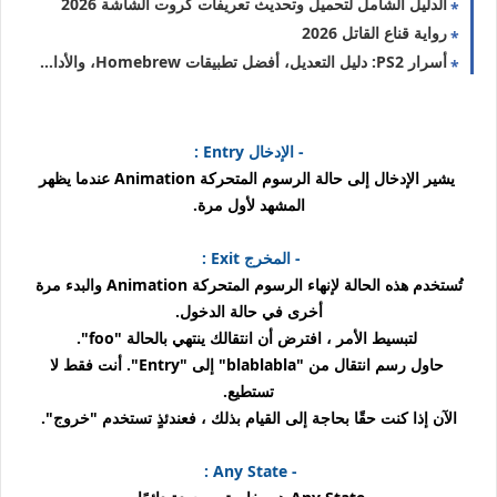
الدليل الشامل لتحميل وتحديث تعريفات كروت الشاشة 2026
رواية قناع القاتل 2026
أسرار PS2: دليل التعديل، أفضل تطبيقات Homebrew، والأداء في 2026
- الإدخال
Entry
:
يشير الإدخال إلى حالة الرسوم المتحركة Animation عندما يظهر
المشهد لأول مرة.
- المخرج
Exit
:
تُستخدم هذه الحالة لإنهاء الرسوم المتحركة Animation والبدء مرة
أخرى في حالة الدخول.
لتبسيط الأمر ، افترض أن انتقالك ينتهي بالحالة "foo".
حاول رسم انتقال من "blablabla" إلى "Entry". أنت فقط لا
تستطيع.
الآن إذا كنت حقًا بحاجة إلى القيام بذلك ، فعندئذٍ تستخدم "خروج".
:
State
- Any