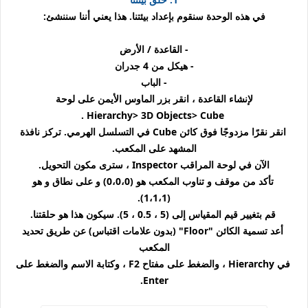
في هذه الوحدة سنقوم بإعداد بيئتنا. هذا يعني أننا سننشئ:
- القاعدة / الأرض
- هيكل من 4 جدران
- الباب
لإنشاء القاعدة ، انقر بزر الماوس الأيمن على لوحة
Hierarchy> 3D Objects> Cube .
انقر نقرًا مزدوجًا فوق كائن Cube في التسلسل الهرمي. تركز نافذة
المشهد على المكعب.
الآن في لوحة المراقب
Inspector
، سترى مكون التحويل.
تأكد من موقف و تناوب المكعب هو (0،0،0) و على نطاق و هو
(1،1،1).
قم بتغيير قيم المقياس إلى (5 ، 0.5 ، 5). سيكون هذا هو حلقتنا.
أعد تسمية الكائن "Floor" (بدون علامات اقتباس) عن طريق تحديد
المكعب
في Hierarchy ، والضغط على مفتاح F2 ، وكتابة الاسم والضغط على
Enter.