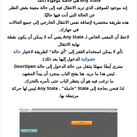
State
Any
هي خاصة موجودة دائمًا.
إنه موجود للموقف الذي تريد الانتقال فيه إلى حالة معينة بغض النظر
عن الحالة التي أنت فيها حاليًا.
هذه طريقة مختصرة لإضافة نفس الانتقال الخارجي إلى جميع الحالات
في جهازك.
لاحظ أن المعنى الخاص لـ
State
Any
يعني أنه لا يمكن أن يكون نقطة
نهاية الانتقال
(أي لا يمكن استخدام القفز إلى "أي حالة" كطريقة لاختيار
حالة
عشوائية
للدخول إليها بعد ذلك).
سترى أيضًا سهمًا ينتقل من حالة الدخول إلى حالة DoorOpen
. ليس هذا ما نريد. هنا يفتح الباب بمجرد أن يبدأ المشهد.
ما نرغب فيه هو أن ينتظر الباب حتى نأمره بالتحرك.
لذا فنحن بحاجة إلى
State
"خاملة" ،
State
Any
ليس لها حركة
مرتبطة بها.