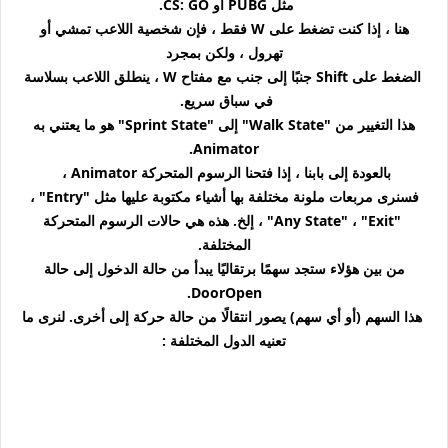
مثل PUBG أو CS: GO.
هنا ، إذا كنت تضغط على W فقط ، فإن شخصية اللاعب تمشي أو
تهرول ، ولكن بمجرد
الضغط على Shift جنبًا إلى جنب مع مفتاح W ، ينطلق اللاعب بسلاسة
في سباق سريع.
هذا التغيير من "Walk State" إلى "Sprint State" هو ما يعتني به
Animator.
بالعودة إلى بابنا ، إذا فتحنا الرسوم المتحركة
Animator
،
فسنرى مربعات ملونة مختلفة بها أشياء مكتوبة عليها مثل "Entry" ،
"Any
State" ، "Exit" ، إلخ. ه
ذه هي حالات الرسوم المتحركة
المختلفة.
من بين هؤلاء ستجد سهمًا برتقاليًا يبدأ من حالة الدخول إلى حالة
DoorOpen.
هذا السهم (أو أي سهم) يصور انتقالًا من حالة حركة إلى أخرى. لنرى ما
تعنيه الدول المختلفة :