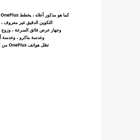
كما هو مذكور أعلاه ، يخطط OnePlus حاليًا لإعداد رباعي الكاميرا كما هو الحال مع الرائد السابق.
التكوين الدقيق غير معروف ،
وجهاز عرض فائق السرعة ، وزوج من 
وعدسة ماكرو ، وعدسة أح
تظل هواتف OnePlus من أكثر الهواتف إثارة للاهتمام في سوق Android.