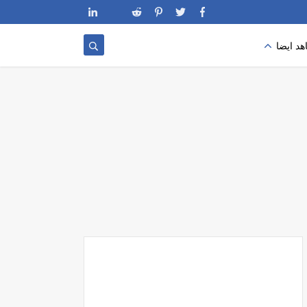
د ايضا