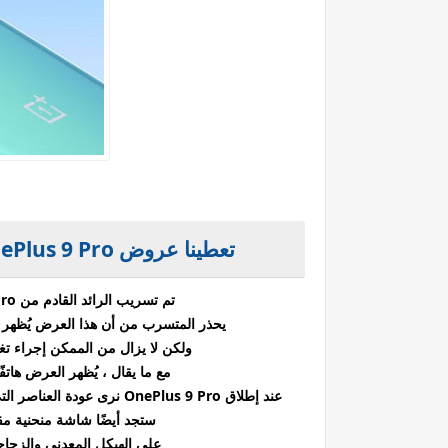
تعطينا عروض OnePlus 9 Pro المسربة نظرة أولى على الرائد القادم
تم تسريب الرائد القادم من OnePlus ، OnePlus 9 Pro ، من موقع OnLeaks .
يحذر المتسرب من أن هذا العرض يُظهر هات
ولكن لا يزال من الممكن إجراء تغ
مع ما يقال ، يُظهر العرض هاتفً
عند إطلاق
OnePlus 9 Pro
نرى عودة العناصر التي ظهرت على 8T و nord - بما في 
ستجد أيضًا شاشة منحنية مقاس 6.7 بوصة ، ومكبر صوت واحد
على الهيكل المعدني والزجاجي