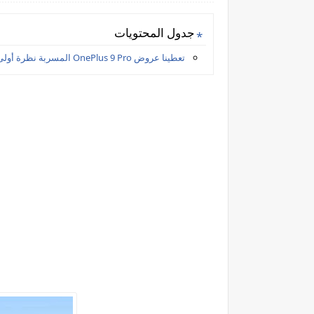
جدول المحتويات
تعطينا عروض OnePlus 9 Pro المسربة نظرة أولى على الرائد القادم