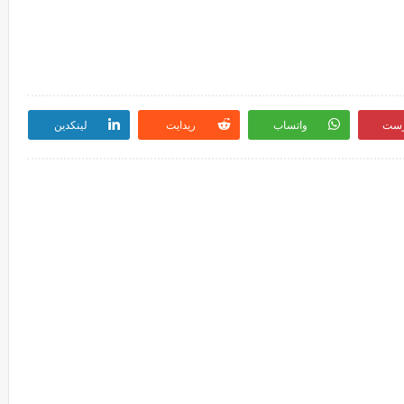
رست
واتساب
ريدايت
لينكدين