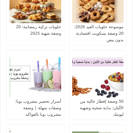
موسوعة حلويات العيد 2026:
حلويات تركية رمضانية: 20
20 وصفة بسكويت اقتصادية
وصفة شهية 2025
بدون بيض
50 وصفة إفطار خالية من
أسرار تحضير مشروب بوبا:
الألبان: بداية صحية وشهية
وصفات سهلة | وصفة
ليومك
مشروب بوبا بالفواكه