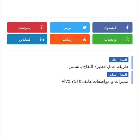
فيسبوك
تويتر
بنترست
واتساب
ريدايت
لينكدين
المقال التالي
طريقة عمل فطيرة التفاح بالسمن
المقال السابق
مميزات و مواصفات هاتف Vivo Y51s